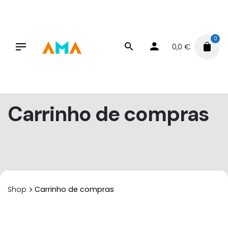
Skip
to
content
0
0,0
€
Carrinho de compras
Shop
Carrinho de compras