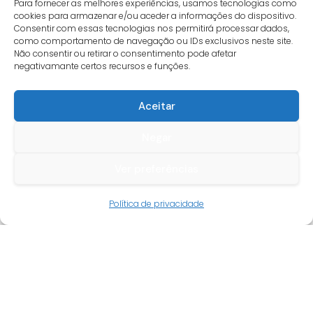
Para fornecer as melhores experiências, usamos tecnologias como
cookies para armazenar e/ou aceder a informações do dispositivo.
Consentir com essas tecnologias nos permitirá processar dados,
como comportamento de navegação ou IDs exclusivos neste site.
Não consentir ou retirar o consentimento pode afetar
negativamante certos recursos e funções.
Aceitar
Negar
Ver preferências
Guia do cliente
Política de privacidade
Conta cliente
Termos e condições
Faqs
Tracking
Livro de reclamações