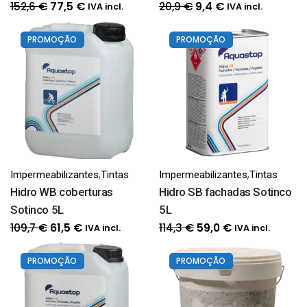
O
O
O
O
152,6
€
20,9
€
77,5
€
9,4
€
IVA incl.
IVA incl.
preço
preço
preço
preço
original
atual
original
atual
PROMOÇÃO
PROMOÇÃO
era:
é:
era:
é:
152,6 €.
77,5 €.
20,9 €.
9,4 €.
,
,
Impermeabilizantes
Tintas
Impermeabilizantes
Tintas
Hidro WB coberturas
Hidro SB fachadas Sotinco
Sotinco 5L
5L
O
O
O
O
109,7
€
114,3
€
61,5
€
59,0
€
IVA incl.
IVA incl.
preço
preço
preço
preço
original
atual
original
atual
PROMOÇÃO
PROMOÇÃO
era:
é:
era:
é:
109,7 €.
61,5 €.
114,3 €.
59,0 €.