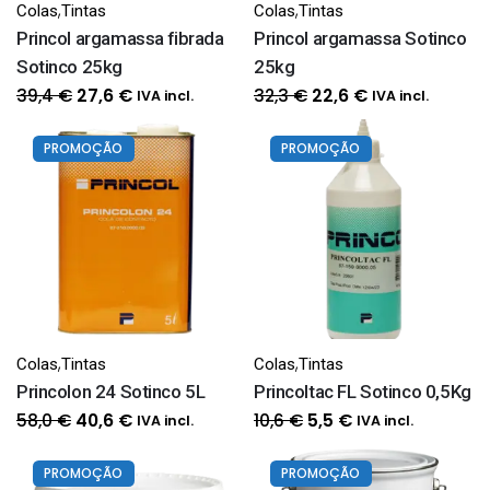
,
,
Colas
Tintas
Colas
Tintas
Princol argamassa fibrada
Princol argamassa Sotinco
Sotinco 25kg
25kg
O
O
O
O
39,4
€
32,3
€
27,6
€
22,6
€
IVA incl.
IVA incl.
preço
preço
preço
preço
original
atual
original
atual
PROMOÇÃO
PROMOÇÃO
era:
é:
era:
é:
39,4 €.
27,6 €.
32,3 €.
22,6 €.
,
,
Colas
Tintas
Colas
Tintas
Princolon 24 Sotinco 5L
Princoltac FL Sotinco 0,5Kg
O
O
O
O
58,0
€
10,6
€
40,6
€
5,5
€
IVA incl.
IVA incl.
preço
preço
preço
preço
original
atual
original
atual
PROMOÇÃO
PROMOÇÃO