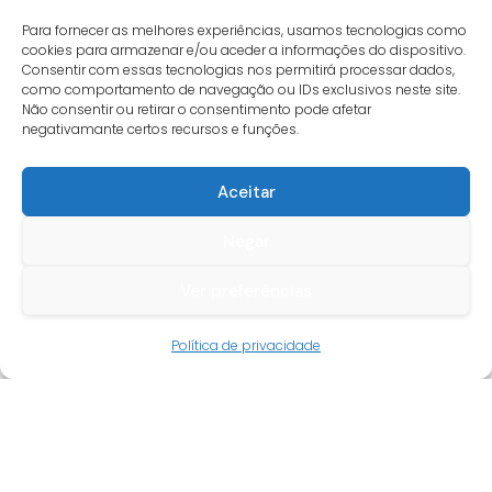
Para fornecer as melhores experiências, usamos tecnologias como
cookies para armazenar e/ou aceder a informações do dispositivo.
,
,
Madeiras e metais
Tintas
Massas
Tintas
Consentir com essas tecnologias nos permitirá processar dados,
Esmalte Aquoso Brilhante
Betume Sotinco para
como comportamento de navegação ou IDs exclusivos neste site.
Não consentir ou retirar o consentimento pode afetar
Sotinco branco Aqualac
Madeira 1Kg
negativamante certos recursos e funções.
O
O
24,8
€
0,25L
12,4
€
IVA incl.
preço
preço
O
O
6,0
€
2,7
€
IVA incl.
Aceitar
original
atual
preço
preço
era:
é:
original
atual
SOB CONSULTA
PROMOÇÃO
Negar
24,8 €.
12,4 €.
era:
é:
6,0 €.
2,7 €.
Ver preferências
Política de privacidade
,
,
Massas
Tintas
Paredes e tectos
Tintas
Massa Aquosa para
Tinta Plástica Mate Sotinco