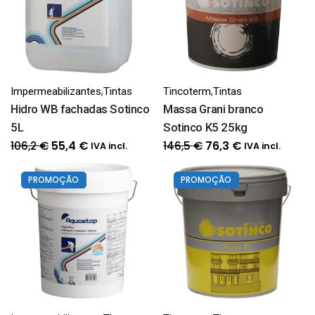
,
,
Impermeabilizantes
Tintas
Tincoterm
Tintas
Hidro WB fachadas Sotinco
Massa Grani branco
5L
Sotinco K5 25kg
O
O
O
O
106,2
€
146,5
€
55,4
€
76,3
€
IVA incl.
IVA incl.
preço
preço
preço
preço
original
atual
original
atual
PROMOÇÃO
PROMOÇÃO
era:
é:
era:
é:
106,2 €.
55,4 €.
146,5 €.
76,3 €.