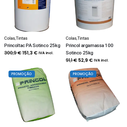
,
,
Colas
Tintas
Colas
Tintas
Princoltac PA Sotinco 25kg
Princol argamassa 100
O
O
300,9
€
Sotinco 25kg
151,3
€
IVA incl.
preço
preço
O
O
91,1
€
52,9
€
IVA incl.
original
atual
preço
preço
era:
é:
original
atual
PROMOÇÃO
PROMOÇÃO
300,9 €.
151,3 €.
era:
é:
91,1 €.
52,9 €.