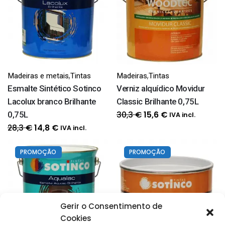
30,3 €.
15,3 €.
31,0 €.
17,2 €.
,
,
Madeiras e metais
Tintas
Madeiras
Tintas
Esmalte Sintético Sotinco
Verniz alquídico Movidur
Lacolux branco Brilhante
Classic Brilhante 0,75L
O
O
30,3
€
0,75L
15,6
€
IVA incl.
preço
preço
O
O
28,3
€
14,8
€
IVA incl.
original
atual
preço
preço
era:
é:
original
atual
PROMOÇÃO
PROMOÇÃO
30,3 €.
15,6 €.
era:
é:
28,3 €.
14,8 €.
Gerir o Consentimento de
Cookies