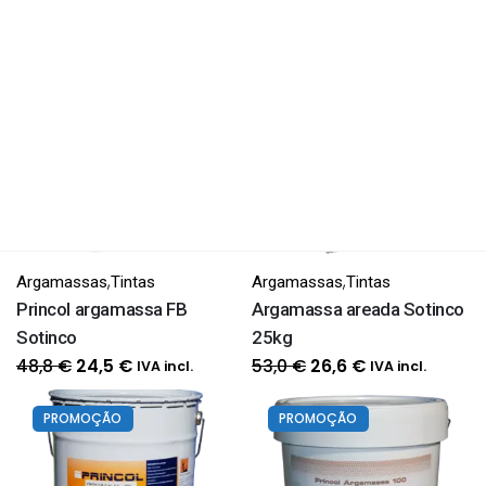
PROMOÇÃO
PROMOÇÃO
,
,
Argamassas
Tintas
Argamassas
Tintas
Princol argamassa FB
Argamassa areada Sotinco
Sotinco
25kg
O
O
O
O
48,8
€
53,0
€
24,5
€
26,6
€
IVA incl.
IVA incl.
preço
preço
preço
preço
original
atual
original
atual
PROMOÇÃO
PROMOÇÃO
era:
é:
era:
é:
48,8 €.
24,5 €.
53,0 €.
26,6 €.