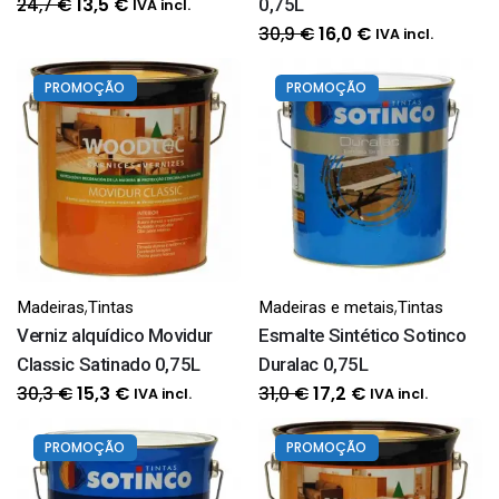
O
O
24,7
€
0,75L
13,5
€
IVA incl.
preço
preço
O
O
30,9
€
16,0
€
IVA incl.
original
atual
preço
preço
era:
é:
original
atual
PROMOÇÃO
PROMOÇÃO
24,7 €.
13,5 €.
era:
é:
30,9 €.
16,0 €.
,
,
Madeiras
Tintas
Madeiras e metais
Tintas
Verniz alquídico Movidur
Esmalte Sintético Sotinco
Classic Satinado 0,75L
Duralac 0,75L
O
O
O
O
30,3
€
31,0
€
15,3
€
17,2
€
IVA incl.
IVA incl.
preço
preço
preço
preço
original
atual
original
atual
PROMOÇÃO
PROMOÇÃO
era:
é:
era:
é: