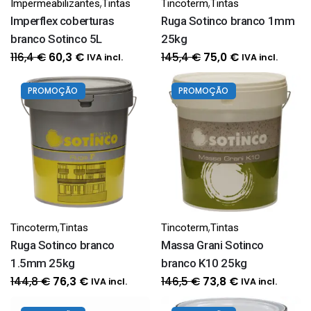
,
,
Impermeabilizantes
Tintas
Tincoterm
Tintas
Imperflex coberturas
Ruga Sotinco branco 1mm
branco Sotinco 5L
25kg
O
O
O
O
116,4
€
145,4
€
60,3
€
75,0
€
IVA incl.
IVA incl.
preço
preço
preço
preço
original
atual
original
atual
PROMOÇÃO
PROMOÇÃO
era:
é:
era:
é:
116,4 €.
60,3 €.
145,4 €.
75,0 €.
,
,
Tincoterm
Tintas
Tincoterm
Tintas
Ruga Sotinco branco
Massa Grani Sotinco
1.5mm 25kg
branco K10 25kg
O
O
O
O
144,8
€
146,5
€
76,3
€
73,8
€
IVA incl.
IVA incl.
preço
preço
preço
preço