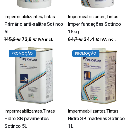
,
,
Impermeabilizantes
Tintas
Impermeabilizantes
Tintas
Primário anti-salitre Sotinco
Imper fundações Sotinco
5L
15kg
O
O
O
O
145,2
€
64,7
€
73,8
€
34,4
€
IVA incl.
IVA incl.
preço
preço
preço
preço
original
atual
original
atual
PROMOÇÃO
PROMOÇÃO
era:
é:
era:
é:
145,2 €.
73,8 €.
64,7 €.
34,4 €.
,
,
Impermeabilizantes
Tintas
Impermeabilizantes
Tintas
Hidro SB pavimentos
Hidro SB madeiras Sotinco
Sotinco 5L
1L