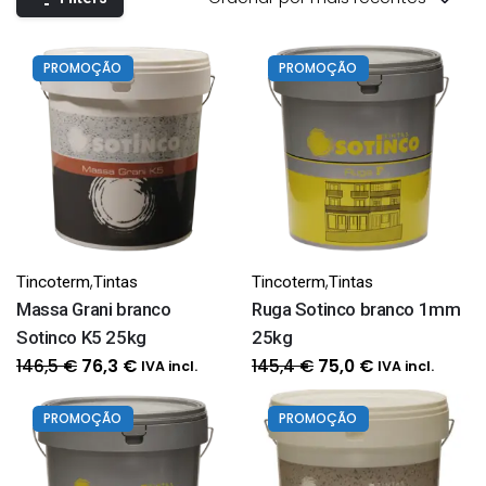
PROMOÇÃO
PROMOÇÃO
,
,
Tincoterm
Tintas
Tincoterm
Tintas
Massa Grani branco
Ruga Sotinco branco 1mm
Sotinco K5 25kg
25kg
O
O
O
O
146,5
€
145,4
€
76,3
€
75,0
€
IVA incl.
IVA incl.
preço
preço
preço
preço
original
atual
original
atual
PROMOÇÃO
PROMOÇÃO
era:
é:
era:
é:
146,5 €.
76,3 €.
145,4 €.
75,0 €.