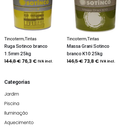
,
,
Tincoterm
Tintas
Tincoterm
Tintas
Ruga Sotinco branco
Massa Grani Sotinco
1.5mm 25kg
branco K10 25kg
O
O
O
O
144,8
€
146,5
€
76,3
€
73,8
€
IVA incl.
IVA incl.
preço
preço
preço
preço
original
atual
original
atual
Categorias
era:
é:
era:
é:
144,8 €.
76,3 €.
146,5 €.
73,8 €.
Jardim
Piscina
Iluminação
Aquecimento