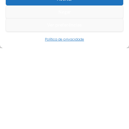
Negar
Ver preferências
Guia do cliente
Política de privacidade
Conta cliente
Termos e condições
Faqs
Tracking
Livro de reclamações
Empresa
Quem somos
Revenda