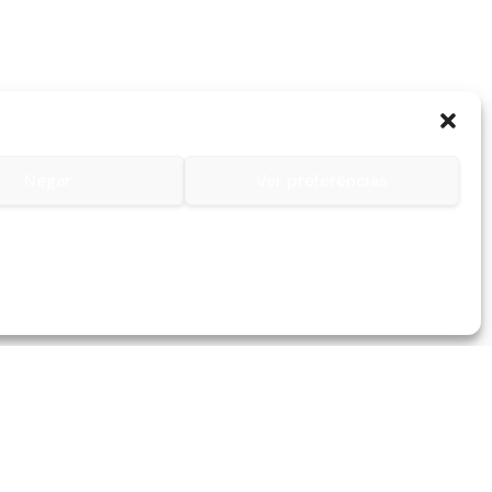
Negar
Ver preferências
Contactos
Contacto
Lojas
Serviços
259 045 082