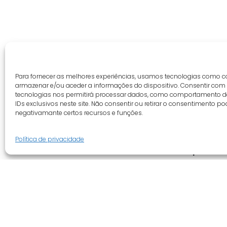
Para fornecer as melhores experiências, usamos tecnologias como c
armazenar e/ou aceder a informações do dispositivo. Consentir com
tecnologias nos permitirá processar dados, como comportamento 
IDs exclusivos neste site. Não consentir ou retirar o consentimento po
negativamante certos recursos e funções.
Política de privacidade
Guia do cliente
Empresa
Conta cliente
Quem somo
Termos e condições
Revenda
Faqs
Novidades
Tracking
Promoções