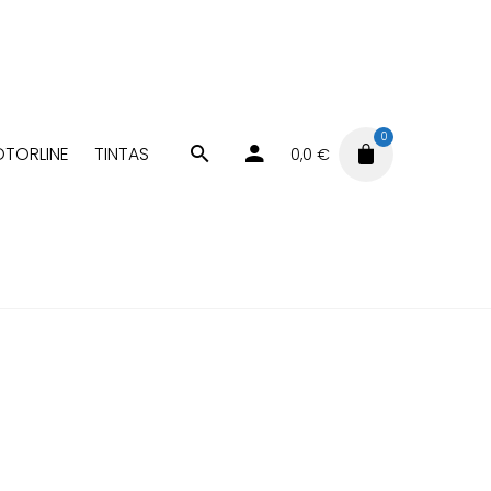
0
TORLINE
TINTAS
0,0
€