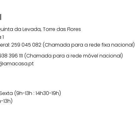
l
 Quinta da Levada, Torre das Flores
 1
eral:
259 045 082
(Chamada para a rede fixa nacional)
938 396 111
(Chamada para a rede móvel nacional)
l@amacasa.pt
exta (9h-13h : 14h30-19h)
-13h)