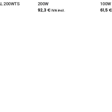
AL 200WTS
200W
100W
92,3
€
61,5
€
IVA incl.