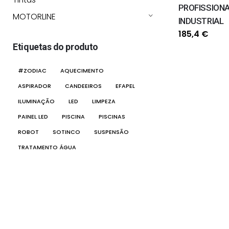
PROFISSION
MOTORLINE
INDUSTRIAL
185,4
€
Etiquetas do produto
#ZODIAC
AQUECIMENTO
ASPIRADOR
CANDEEIROS
EFAPEL
ILUMINAÇÃO
LED
LIMPEZA
PAINEL LED
PISCINA
PISCINAS
ROBOT
SOTINCO
SUSPENSÃO
TRATAMENTO ÁGUA