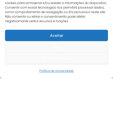
cookies para armazenar e/ou aceder a informações do dispositivo.
Consentir com essas tecnologias nos permitirá processar dados,
como comportamento de navegação ou IDs exclusivos neste site.
Não consentir ou retirar o consentimento pode afetar
negativamante certos recursos e funções.
Aceitar
Negar
Ver preferências
Guia do cliente
Política de privacidade
Conta cliente
Termos e condições
Faqs
Tracking
Livro de reclamações