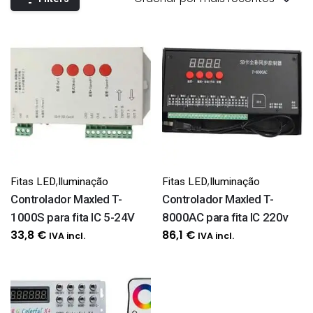
,
,
Fitas LED
Iluminação
Fitas LED
Iluminação
Controlador Maxled T-
Controlador Maxled T-
1000S para fita IC 5-24V
8000AC para fita IC 220v
33,8
€
86,1
€
IVA incl.
IVA incl.