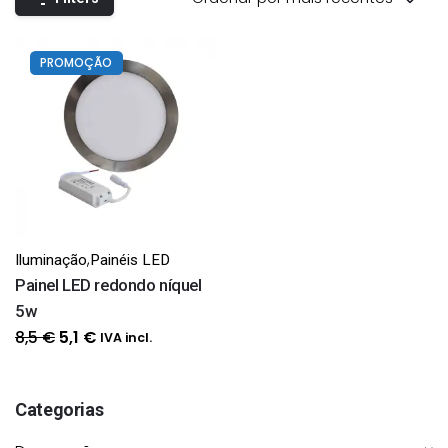
PROMOÇÃO
,
Iluminação
Painéis LED
Painel LED redondo níquel
5w
O
O
8,5
€
5,1
€
IVA incl.
preço
preço
original
atual
Categorias
era:
é:
8,5 €.
5,1 €.