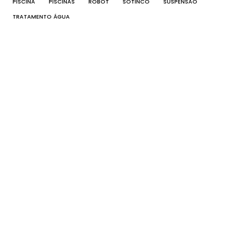
PISCINA
PISCINAS
ROBOT
SOTINCO
SUSPENSÃO
TRATAMENTO ÁGUA