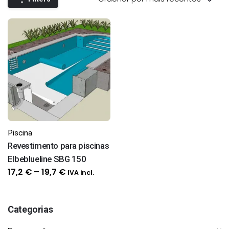
Piscina
Revestimento para piscinas
Elbeblueline SBG 150
Price
17,2
€
–
19,7
€
IVA incl.
range:
17,2 €
Categorias
through
19,7 €