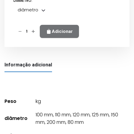
DIÂMETRO:
diâmetro
Quantidade
Adicionar
de
Saída
com
rede
Informação adicional
(bico
de
pato)
inox
Peso
kg
100 mm, 110 mm, 120 mm, 125 mm, 150
diâmetro
mm, 200 mm, 80 mm