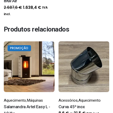
8Kw Air
O
O
2.687,6
€
1.638,4
€
IVA
preço
preço
incl.
original
atual
era:
é:
Produtos relacionados
2.687,6 €.
1.638,4 €.
PROMOÇÃO
,
,
Aquecimento
Máquinas
Acessórios
Aquecimento
Salamandra Artel Easy L -
Curva 45º inox
Price