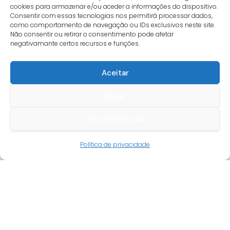
cookies para armazenar e/ou aceder a informações do dispositivo.
Consentir com essas tecnologias nos permitirá processar dados,
como comportamento de navegação ou IDs exclusivos neste site.
Não consentir ou retirar o consentimento pode afetar
negativamante certos recursos e funções.
Aceitar
Negar
Ver preferências
Guia do cliente
Política de privacidade
Conta cliente
Termos e condições
Faqs
Tracking
Livro de reclamações