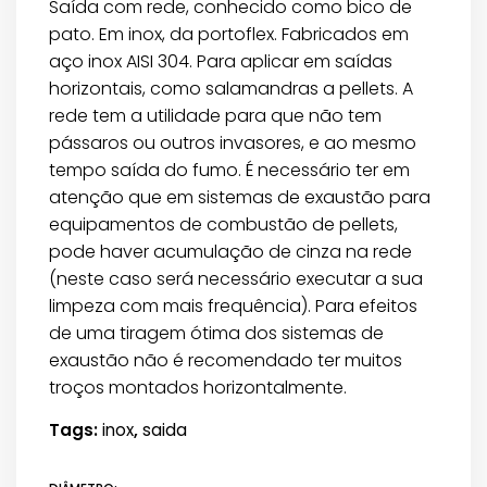
range:
Saída com rede, conhecido como bico de
9,7 €
pato. Em inox, da portoflex. Fabricados em
through
aço inox AISI 304. Para aplicar em saídas
16,0 €
horizontais, como salamandras a pellets. A
rede tem a utilidade para que não tem
pássaros ou outros invasores, e ao mesmo
tempo saída do fumo. É necessário ter em
atenção que em sistemas de exaustão para
equipamentos de combustão de pellets,
pode haver acumulação de cinza na rede
(neste caso será necessário executar a sua
limpeza com mais frequência). Para efeitos
de uma tiragem ótima dos sistemas de
exaustão não é recomendado ter muitos
troços montados horizontalmente.
Tags:
inox
,
saida