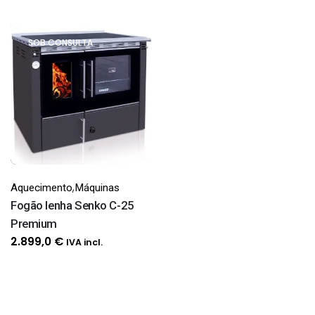
range:
30,8 €
through
SOB CONSULTA
82,4 €
,
Aquecimento
Máquinas
Fogão lenha Senko C-25
Premium
2.899,0
€
IVA incl.