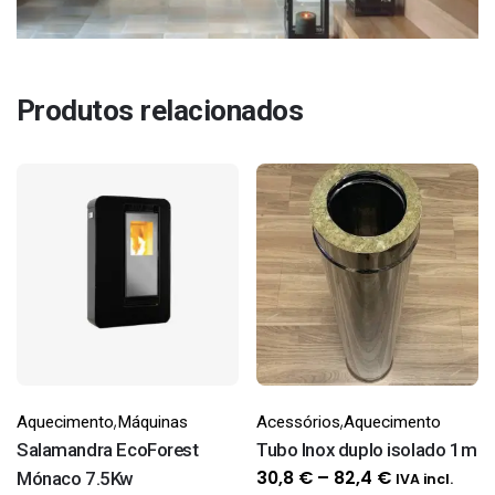
Produtos relacionados
,
,
Aquecimento
Máquinas
Acessórios
Aquecimento
Salamandra EcoForest
Tubo Inox duplo isolado 1m
Price
30,8
€
–
82,4
€
Mónaco 7.5Kw
IVA incl.