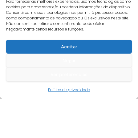
Para fornecer as melhores experiências, usamos tecnologias como
cookies para armazenar e/ou aceder a informações do dispositivo.
Consentir com essas tecnologias nos permitirá processar dados,
como comportamento de navegação ou IDs exclusivos neste site.
Não consentir ou retirar o consentimento pode afetar
negativamante certos recursos e funções.
Aceitar
Negar
Ver preferências
Guia do cliente
Política de privacidade
Conta cliente
Termos e condições
Faqs
Tracking
Livro de reclamações