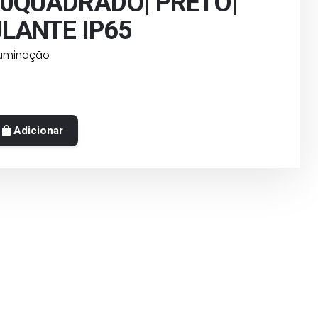
0QUADRADO| PRETO|
LANTE IP65
luminação
Adicionar
ADO|