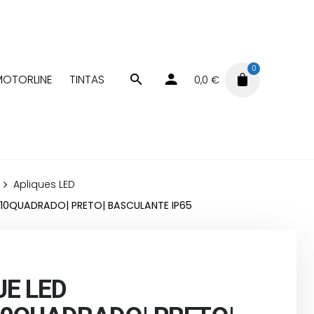
0
MOTORLINE
TINTAS
0,0
€
Apliques LED
U10QUADRADO| PRETO| BASCULANTE IP65
UE LED