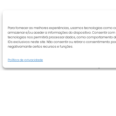
Para fornecer as melhores experiências, usamos tecnologias como c
armazenar e/ou aceder a informações do dispositivo. Consentir com
tecnologias nos permitirá processar dados, como comportamento 
IDs exclusivos neste site. Não consentir ou retirar o consentimento po
negativamante certos recursos e funções.
Política de privacidade
Guia do cliente
Empresa
Conta cliente
Quem somo
Termos e condições
Revenda
Faqs
Novidades
Tracking
Promoções
Livro de reclamações