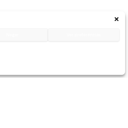
Negar
Ver preferências
Contactos
Contacto
Lojas
Serviços
259 045 082