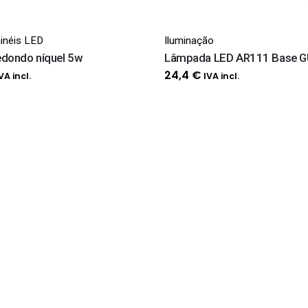
inéis LED
Iluminação
edondo níquel 5w
Lâmpada LED AR111 Base G
O
24,4
€
VA incl.
IVA incl.
reço
al
tual
:
,1 €.