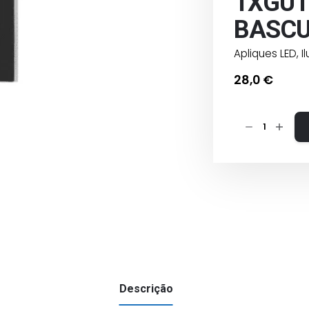
1XGU1
BASCU
Apliques LED
,
I
28,0
€
Quantidade
de
APLIQUE
LED
1XGU10QUADR
PRETO|
BASCULANTE
IP65
Descrição