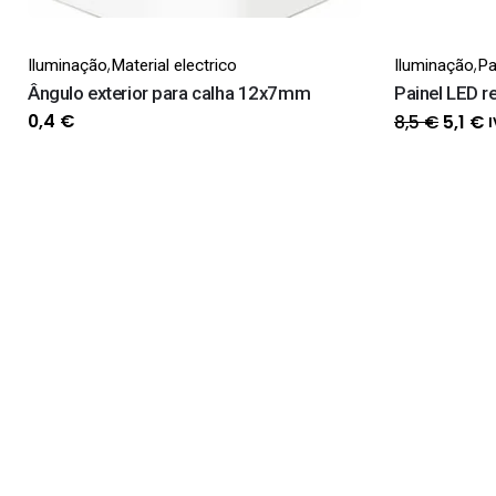
,
,
Iluminação
Material electrico
Iluminação
Pa
Ângulo exterior para calha 12x7mm
Painel LED r
O
0,4
€
8,5
€
5,1
€
I
preço
p
origin
a
era:
é
8,5 €.
5