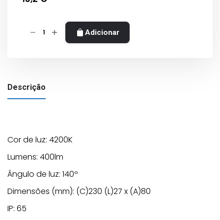
Quantidade
Adicionar
de
APLIQUE
LED
MURO
Descrição
SALIENTE
RETÂNGULAR
FOSCO
|
PRETO
Cor de luz: 4200K
|5W
Lumens: 400lm
(COM
Ângulo de luz: 140º
Transformador
)
Dimensões (mm): (C)230 (L)27 x (A)80
IP: 65