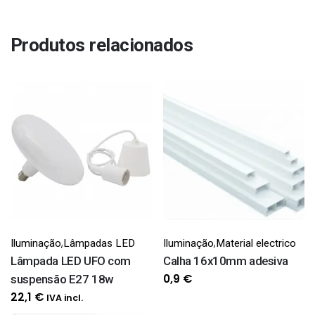
Produtos relacionados
,
,
Iluminação
Lâmpadas LED
Iluminação
Material electrico
Lâmpada LED UFO com
Calha 16x10mm adesiva
0,9
€
suspensão E27 18w
22,1
€
IVA incl.