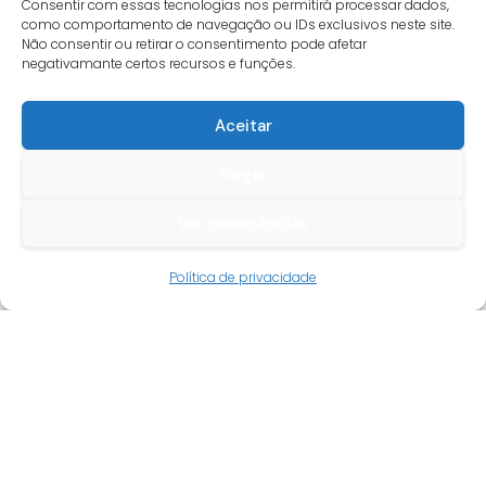
Consentir com essas tecnologias nos permitirá processar dados,
como comportamento de navegação ou IDs exclusivos neste site.
Não consentir ou retirar o consentimento pode afetar
negativamante certos recursos e funções.
Aceitar
Negar
Ver preferências
Guia do cliente
Política de privacidade
Conta cliente
Termos e condições
Faqs
Tracking
Livro de reclamações