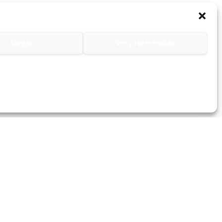
Negar
Ver preferências
Contactos
Contacto
Lojas
Serviços
259 045 082