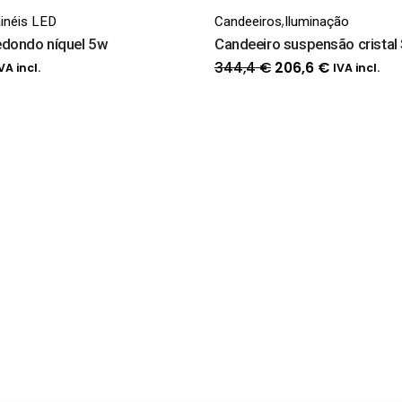
,
inéis LED
Candeeiros
Iluminação
edondo níquel 5w
Candeeiro suspensão cristal
O
O
O
344,4
€
206,6
€
VA incl.
IVA incl.
reço
preço
preço
al
tual
original
atual
:
era:
é:
,1 €.
344,4 €.
206,6 €.