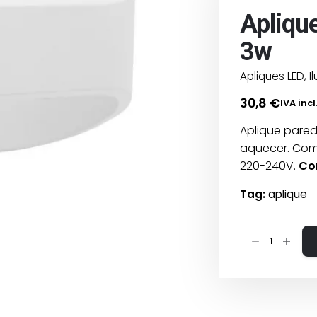
Aplique
3w
Apliques LED
,
I
30,8
€
IVA incl
Aplique parede
aquecer. Co
220-240V.
Co
Tag:
aplique
Quantidade
de
Aplique
LED
oval