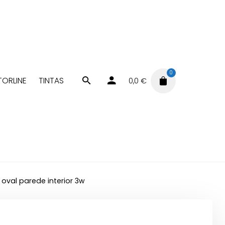
0
ORLINE
TINTAS
0,0
€
 oval parede interior 3w