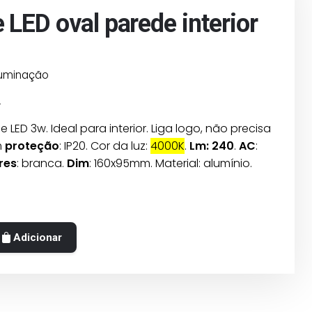
 LED oval parede interior
luminação
.
 LED 3w. Ideal para interior. Liga logo, não precisa
m
proteção
: IP20. Cor da luz:
4000K
.
Lm: 240
.
AC
:
res
: branca.
Dim
: 160x95mm. Material: alumínio.
Adicionar