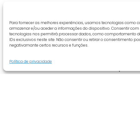
Para fornecer as melhores experiências, usamos tecnologias como c
armazenar e/ou aceder a informações do dispositivo. Consentir com
tecnologias nos permitirá processar dados, como comportamento 
IDs exclusivos neste site. Não consentir ou retirar o consentimento po
negativamante certos recursos e funções.
Política de privacidade
Guia do cliente
Empresa
Conta cliente
Quem somo
Termos e condições
Revenda
Faqs
Novidades
Tracking
Promoções
Livro de reclamações