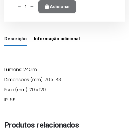
Quantidade
Adicionar
de
APLIQUE
LED
PARA
Descrição
Informação adicional
PAREDE
CRI>80
-3W
aro
alumiho
Lumens: 240lm
Dimensões (mm): 70 x 143
Furo (mm): 70 x 120
cor de luz
3000K, 6500k
IP: 65
Produtos relacionados