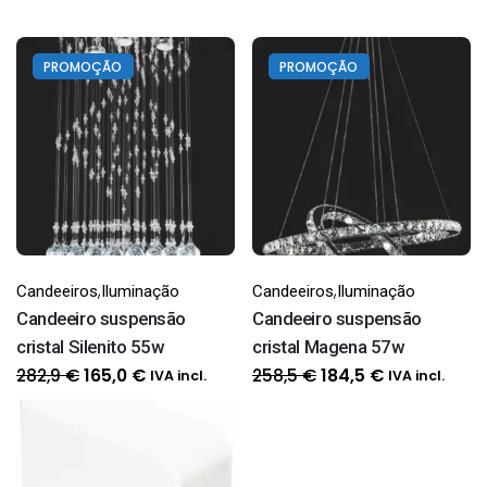
PROMOÇÃO
PROMOÇÃO
,
,
Candeeiros
Iluminação
Candeeiros
Iluminação
Candeeiro suspensão
Candeeiro suspensão
cristal Silenito 55w
cristal Magena 57w
O
O
O
O
282,9
€
258,5
€
165,0
€
184,5
€
IVA incl.
IVA incl.
preço
preço
preço
preço
original
atual
original
atual
era:
é:
era:
é:
282,9 €.
165,0 €.
258,5 €.
184,5 €.