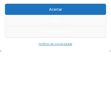
Aceitar
Negar
Ver preferências
Guia do cliente
Política de privacidade
Conta cliente
Termos e condições
Faqs
Tracking
Livro de reclamações
Empresa
Quem somos