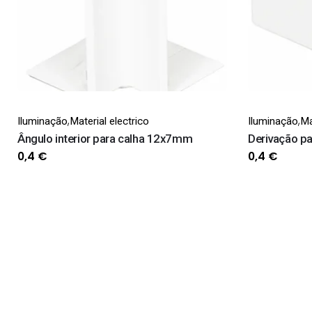
,
,
Iluminação
Material electrico
Iluminação
Ma
Ângulo interior para calha 12x7mm
Derivação p
0,4
€
0,4
€