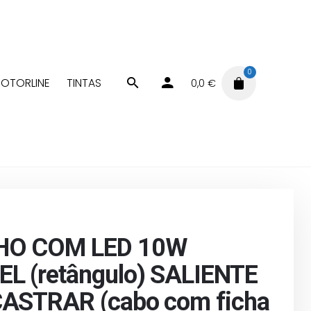
0
OTORLINE
TINTAS
0,0
€
Apliques LED
 10W DIMAVEL (retângulo) SALIENTE ou ENCASTRAR (cabo
HO COM LED 10W
L (retângulo) SALIENTE
ASTRAR (cabo com ficha