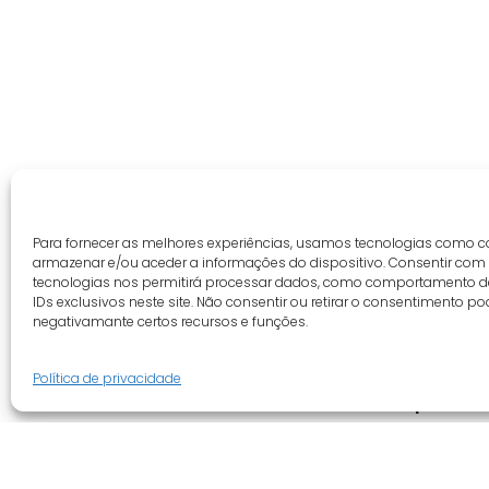
Para fornecer as melhores experiências, usamos tecnologias como c
armazenar e/ou aceder a informações do dispositivo. Consentir com
tecnologias nos permitirá processar dados, como comportamento 
IDs exclusivos neste site. Não consentir ou retirar o consentimento po
negativamante certos recursos e funções.
Política de privacidade
Guia do cliente
Empresa
Conta cliente
Quem somo
Termos e condições
Revenda