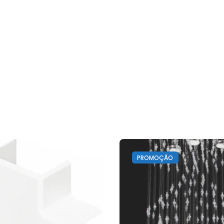
com
ficha
1m)
PROMOÇÃO