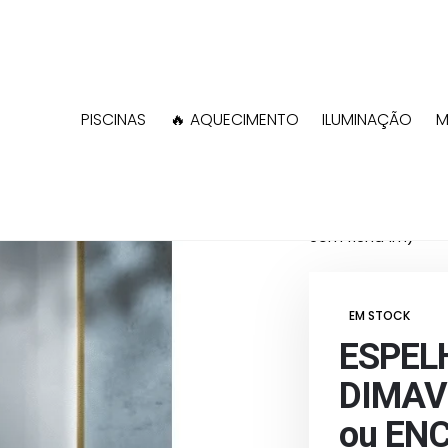
PISCINAS
🔥 AQUECIMENTO
ILUMINAÇÃO
M
Shop
Iluminação
ESPELHO COM LED
com ficha 1m)
EM STOCK
ESPEL
DIMAVE
ou ENC