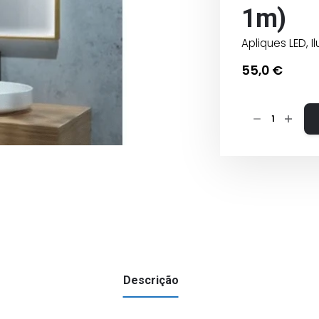
1m)
Apliques LED
,
I
55,0
€
Quantidade
de
ESPELHO
COM
LED
10W
DIMAVEL
(retângulo)
SALIENTE
ou
Descrição
ENCASTRAR
(cabo