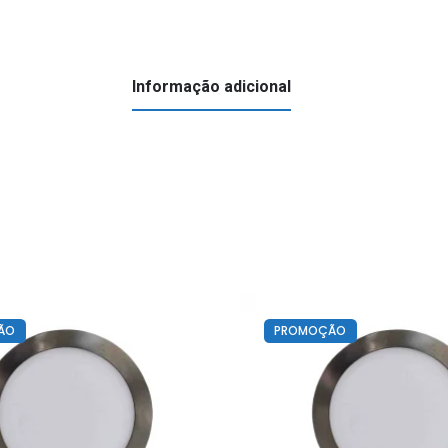
6w
Informação adicional
ÃO
PROMOÇÃO