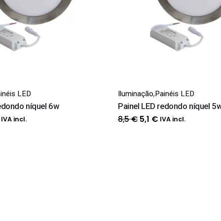
,
inéis LED
Iluminação
Painéis LED
edondo níquel 6w
Painel LED redondo níquel 5
O
O
O
8,5
€
5,1
€
IVA incl.
IVA incl.
o
preço
preço
preço
nal
atual
original
atual
é:
era:
é:
.
6,6 €.
8,5 €.
5,1 €.