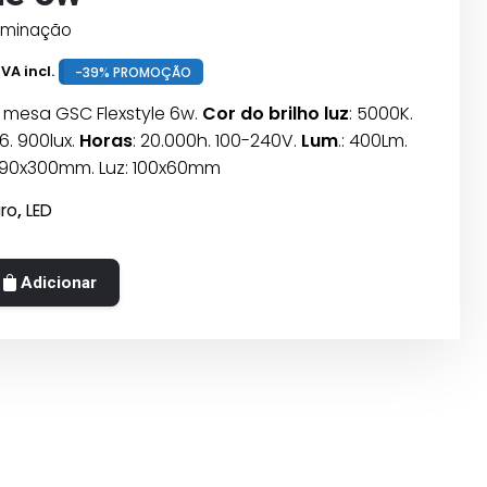
luminação
IVA incl.
-39% PROMOÇÃO
 mesa GSC Flexstyle 6w.
Cor do brilho luz
: 5000K.
.6. 900lux.
Horas
: 20.000h. 100-240V.
Lum
.: 400Lm.
0x90x300mm. Luz: 100x60mm
ro
,
LED
Adicionar