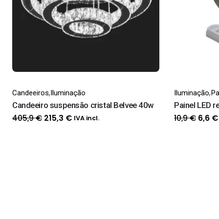
,
,
Candeeiros
Iluminação
Iluminação
Pa
Candeeiro suspensão cristal Belvee 40w
Painel LED r
O
O
O
405,9
€
10,9
€
215,3
€
6,6
€
IVA incl.
preço
preço
preç
original
atual
origi
era:
é:
era:
405,9 €.
215,3 €.
10,9 €