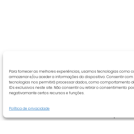
Para fornecer as melhores experiências, usamos tecnologias como c
armazenar e/ou aceder a informações do dispositivo. Consentir com
tecnologias nos permitirá processar dados, como comportamento 
IDs exclusivos neste site. Não consentir ou retirar o consentimento po
negativamante certos recursos e funções.
Política de privacidade
Guia do cliente
Empresa
Conta cliente
Quem somo