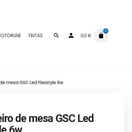
0
OTORLINE
TINTAS
0,0
€
de mesa GSC Led Flexstyle 6w
iro de mesa GSC Led
le 6w