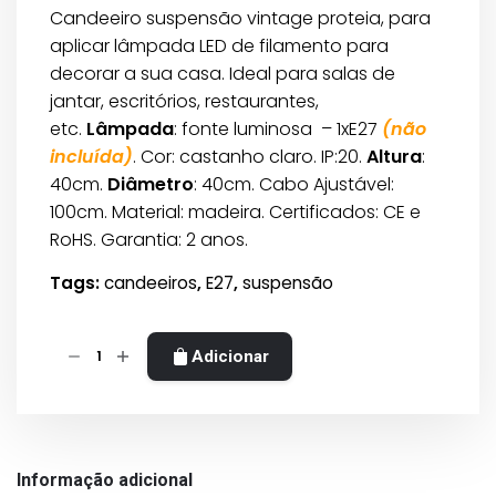
preço
preço
Candeeiro suspensão vintage proteia, para
original
atual
aplicar lâmpada LED de filamento para
era:
é:
decorar a sua casa. Ideal para salas de
123,0 €.
73,8 €.
jantar, escritórios, restaurantes,
etc.
Lâmpada
: fonte luminosa – 1xE27
(não
incluída)
. Cor: castanho claro. IP:20.
Altura
:
40cm.
Diâmetro
: 40cm. Cabo Ajustável:
100cm. Material: madeira. Certificados: CE e
RoHS. Garantia: 2 anos.
Tags:
candeeiros
,
E27
,
suspensão
Quantidade
Adicionar
de
Candeeiro
suspensão
vintage
Informação adicional
proteia