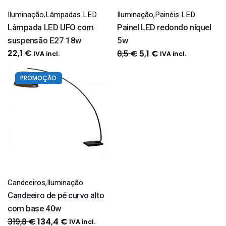
,
,
Iluminação
Lâmpadas LED
Iluminação
Painéis LED
Lâmpada LED UFO com
Painel LED redondo níquel
suspensão E27 18w
5w
O
O
22,1
€
8,5
€
5,1
€
IVA incl.
IVA incl.
preço
preço
original
atual
PROMOÇÃO
era:
é:
8,5 €.
5,1 €.
,
Candeeiros
Iluminação
Candeeiro de pé curvo alto
com base 40w
O
O
319,8
€
134,4
€
IVA incl.