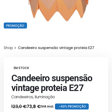
PROMOÇÃO
Shop
Candeeiro suspensão vintage proteia E27
EM STOCK
Candeeiro suspensão
vintage proteia E27
Candeeiros
,
Iluminação
123,0
€
73,8
€
IVA incl.
-40% PROMOÇÃO
O
O