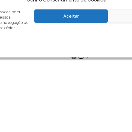
ookies para
Aceitar
 essas
de navegação ou
de afetar
Facebook
Instagram
Pinterest
s