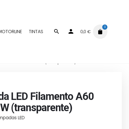
0
MOTORLINE
TINTAS
0,0
€
Lâmpadas LED
lamento A60 E27– 6W (transparente)
a LED Filamento A60
W (transparente)
mpadas LED