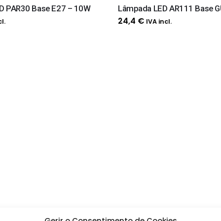
D PAR30 Base E27 – 10W
Lâmpada LED AR111 Base G
24,4
€
l.
IVA incl.
Gerir o Consentimento de Cookies