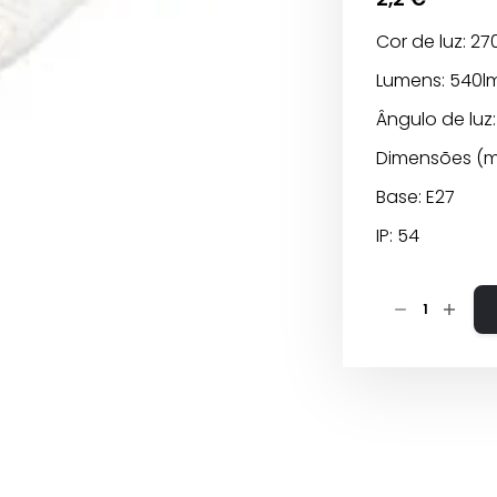
Cor de luz: 27
Lumens: 540l
Ângulo de luz
Dimensões (mm
Base: E27
IP: 54
Quantidade
de
Lâmpada
LED
Filamento
A60
E27–
6W