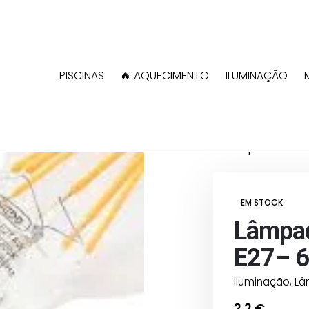
PISCINAS
🔥 AQUECIMENTO
ILUMINAÇÃO
Shop
Iluminação
Lâmpada LED Fi
EM STOCK
Lâmpad
E27– 6
Iluminação
,
Lâ
2,2
€