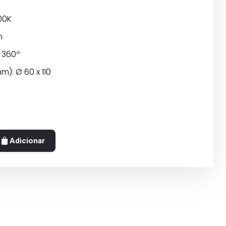
00K
m
: 360º
): Ø 60 x 110
Adicionar