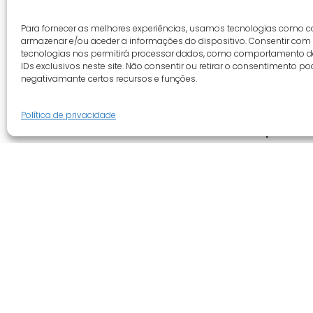
Para fornecer as melhores experiências, usamos tecnologias como c
armazenar e/ou aceder a informações do dispositivo. Consentir com
tecnologias nos permitirá processar dados, como comportamento 
IDs exclusivos neste site. Não consentir ou retirar o consentimento po
negativamante certos recursos e funções.
Política de privacidade
Guia do cliente
Empresa
Conta cliente
Quem somo
Termos e condições
Revenda
Faqs
Novidades
Tracking
Promoções
Livro de reclamações