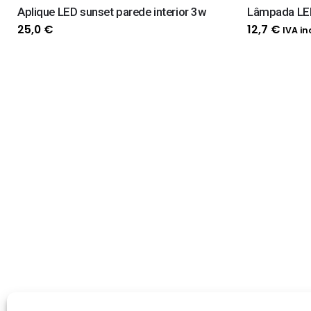
Aplique LED sunset parede interior 3w
Lâmpada LE
25,0
€
12,7
€
IVA inc