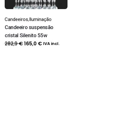
,
Candeeiros
Iluminação
Candeeiro suspensão
cristal Silenito 55w
O
O
282,9
€
165,0
€
IVA incl.
preço
preço
original
atual
era:
é:
282,9 €.
165,0 €.