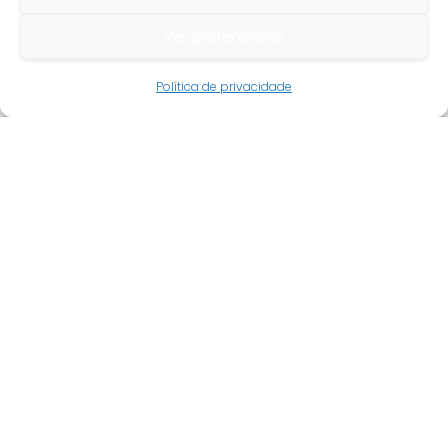
Ver preferências
Guia do cliente
Política de privacidade
Conta cliente
Termos e condições
Faqs
Tracking
Livro de reclamações
Empresa
Quem somos
Revenda
Novidades
Promoções