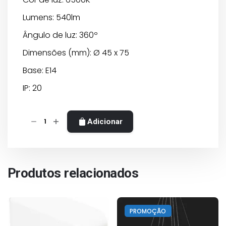
Lumens: 540lm
Ângulo de luz: 360º
Dimensões (mm): Ø 45 x 75
Base: E14
IP: 20
Quantidade
Adicionar
de
Lâmpada
LED
Filamento
Produtos relacionados
G45
E14
CRI>80
PROMOÇÃO
–