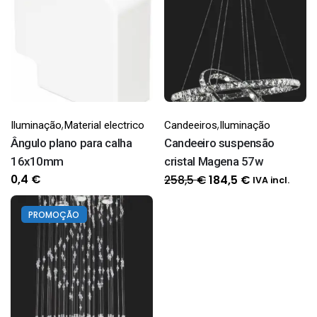
6W
(transparente)
,
,
Iluminação
Material electrico
Candeeiros
Iluminação
Ângulo plano para calha
Candeeiro suspensão
16x10mm
cristal Magena 57w
O
O
0,4
€
258,5
€
184,5
€
IVA incl.
preço
preço
original
atual
PROMOÇÃO
era:
é:
258,5 €.
184,5 €.