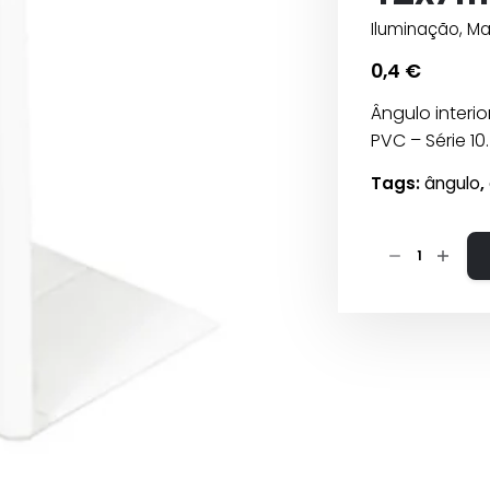
Iluminação
,
Ma
0,4
€
Ângulo interi
PVC – Série 1
Tags:
ângulo
,
Quantidade
de
Ângulo
interior
para
calha
12x7mm