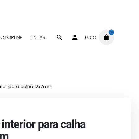
0
OTORLINE
TINTAS
0,0
€
erior para calha 12x7mm
interior para calha
mm