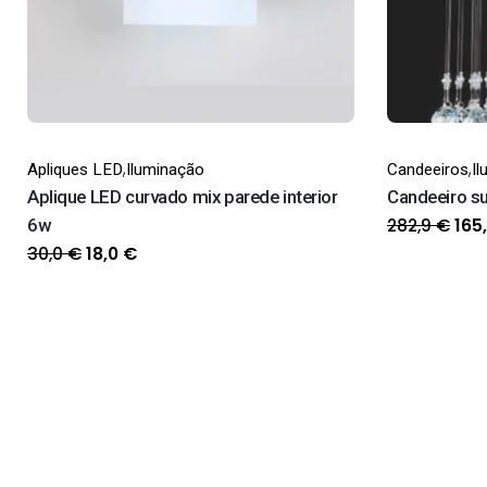
,
,
Apliques LED
Iluminação
Candeeiros
I
Aplique LED curvado mix parede interior
Candeeiro su
O
282,9
€
6w
165
pre
O
O
30,0
€
18,0
€
orig
preço
preço
era
original
atual
282
era:
é:
30,0 €.
18,0 €.