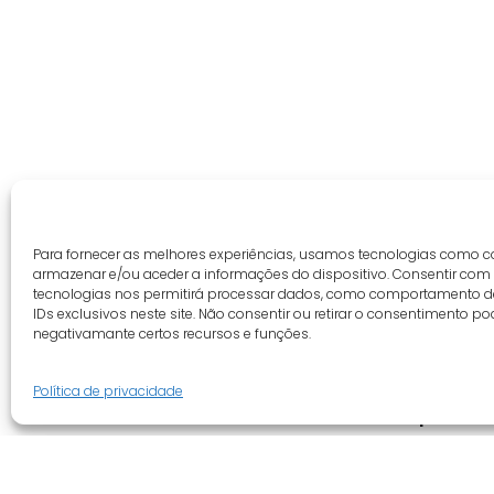
Para fornecer as melhores experiências, usamos tecnologias como c
armazenar e/ou aceder a informações do dispositivo. Consentir com
tecnologias nos permitirá processar dados, como comportamento 
IDs exclusivos neste site. Não consentir ou retirar o consentimento po
negativamante certos recursos e funções.
Política de privacidade
Guia do cliente
Empresa
Conta cliente
Quem somo