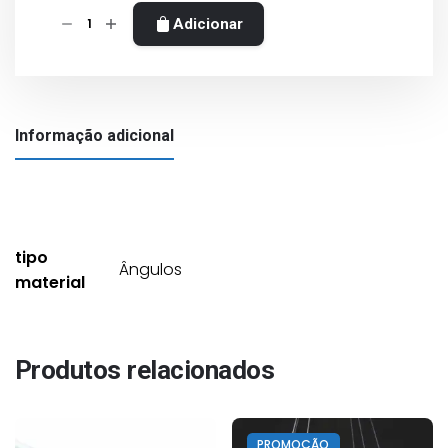
Quantidade
Adicionar
de
Ângulo
plano
variável
Informação adicional
para
calha
20x12,5mm
tipo
Ângulos
material
Produtos relacionados
PROMOÇÃO