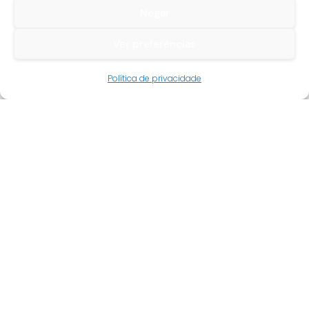
Negar
Ver preferências
Guia do cliente
Política de privacidade
Conta cliente
Termos e condições
Faqs
Tracking
Livro de reclamações
Empresa
Quem somos
Revenda
Novidades