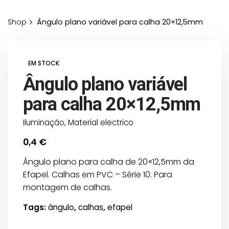
Shop
Ângulo plano variável para calha 20×12,5mm
EM STOCK
Ângulo plano variável
para calha 20×12,5mm
Iluminação
,
Material electrico
0,4
€
Ângulo plano para calha de 20×12,5mm da
Efapel. Calhas em PVC – Série 10. Para
montagem de calhas.
Tags:
ângulo
,
calhas
,
efapel