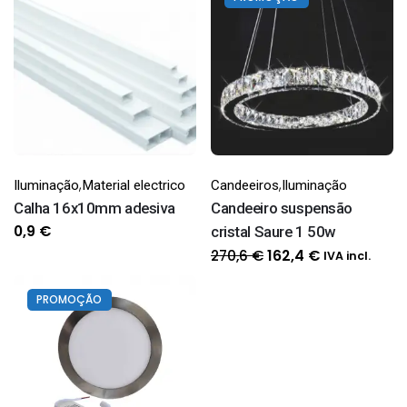
,
,
Iluminação
Material electrico
Candeeiros
Iluminação
Calha 16x10mm adesiva
Candeeiro suspensão
0,9
€
cristal Saure 1 50w
O
O
270,6
€
162,4
€
IVA incl.
preço
preço
original
atual
PROMOÇÃO
era:
é:
270,6 €.
162,4 €.