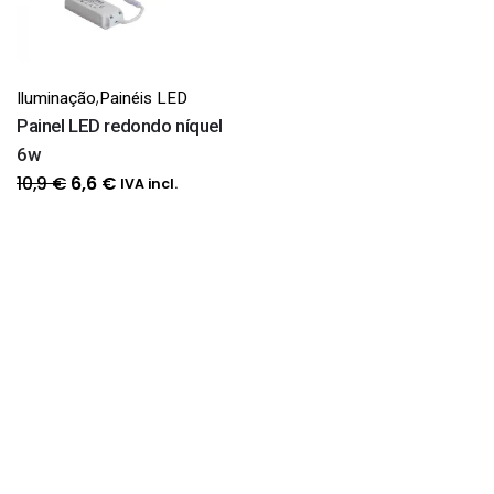
,
Iluminação
Painéis LED
Painel LED redondo níquel
6w
O
O
10,9
€
6,6
€
IVA incl.
preço
preço
original
atual
era:
é:
10,9 €.
6,6 €.