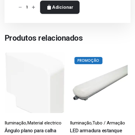
Quantidade
Adicionar
de
Ângulo
plano
variável
Produtos relacionados
para
calha
32x16mm
PROMOÇÃO
,
,
Iluminação
Material electrico
Iluminação
Tubo / Armação
Ângulo plano para calha
LED armadura estanque