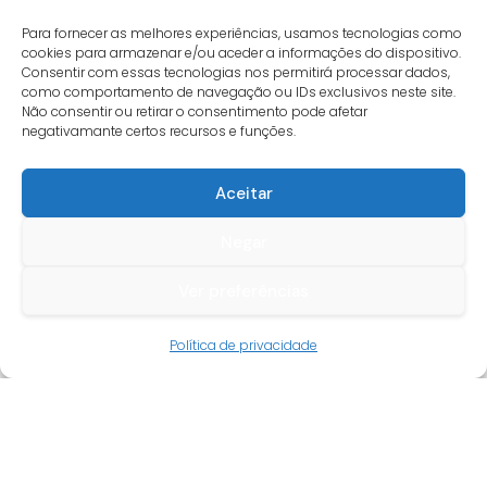
Para fornecer as melhores experiências, usamos tecnologias como
cookies para armazenar e/ou aceder a informações do dispositivo.
Consentir com essas tecnologias nos permitirá processar dados,
como comportamento de navegação ou IDs exclusivos neste site.
Não consentir ou retirar o consentimento pode afetar
negativamante certos recursos e funções.
Aceitar
Negar
Ver preferências
Guia do cliente
Política de privacidade
Conta cliente
Termos e condições
Faqs
Tracking