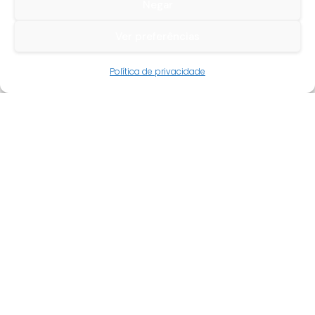
Negar
Ver preferências
Guia do cliente
Política de privacidade
Conta cliente
Termos e condições
Faqs
Tracking
Livro de reclamações
Empresa
Quem somos
Revenda
Novidades