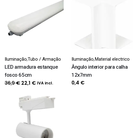
,
,
Iluminação
Tubo / Armação
Iluminação
Material electrico
LED armadura estanque
Ângulo interior para calha
fosco 65cm
12x7mm
O
O
0,4
€
36,9
€
22,1
€
IVA incl.
preço
preço
original
atual
era:
é:
36,9 €.
22,1 €.