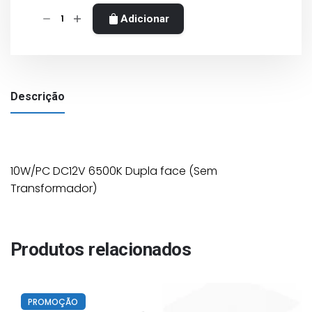
Quantidade
Adicionar
de
MOLDURA
COM
LED
Descrição
PARA
IMOBILIARIA
PROFISSINAL
(KIT
4
10W/PC DC12V 6500K Dupla face (Sem
UNIDADES)
Transformador)
Produtos relacionados
PROMOÇÃO