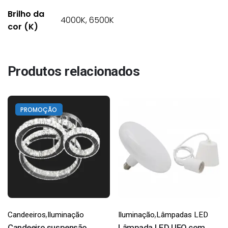
Brilho da
4000K, 6500K
cor (K)
Produtos relacionados
PROMOÇÃO
,
,
Candeeiros
Iluminação
Iluminação
Lâmpadas LED
Candeeiro suspensão
Lâmpada LED UFO com