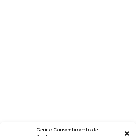
era:
é:
86,1 €.
51,7 €.
Gerir o Consentimento de