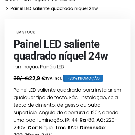
Painel LED saliente quadrado níquel 24w
EM STOCK
Painel LED saliente
quadrado níquel 24w
Iluminação
,
Painéis LED
38,1
€
22,9
€
IVA incl.
-39% PROMOÇÃO
O
O
preço
preço
Painel LED saliente quadrado para instalar em
original
atual
qualquer tipo de tecto. Fácil instalação, seja
era:
é:
tecto de cimento, de gesso ou outra
38,1 €.
22,9 €.
superfície. Ângulo de abertura a 120º, dando
uma boa iluminação.
IP
: 44.
Ra
>80.
AC:
220-
240V.
Cor
: Níquel.
Lms
: 1920.
Dimensão
: