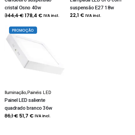
cristal Osno 40w
suspensão E27 18w
O
O
22,1
€
344,4
€
178,4
€
IVA incl.
IVA incl.
preço
preço
original
atual
PROMOÇÃO
era:
é:
344,4 €.
178,4 €.
,
Iluminação
Painéis LED
Painel LED saliente
quadrado branco 36w
O
O
86,1
€
51,7
€
IVA incl.
preço
preço
original
atual