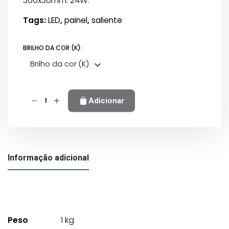
300x36mm. 24W.
Tags:
LED
,
painel
,
saliente
BRILHO DA COR (K):
Brilho da cor (K)
Quantidade
Adicionar
de
Painel
LED
saliente
Informação adicional
quadrado
níquel
24w
Peso
1 kg