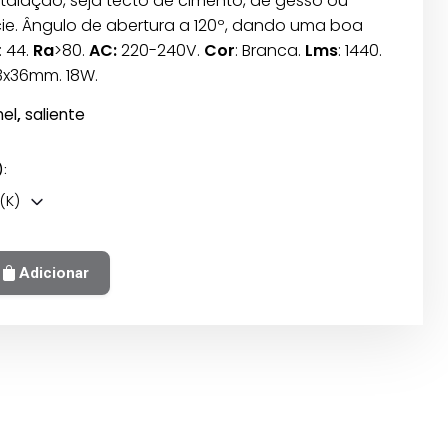
nstalação, seja tecto de cimento, de gesso ou
cie. Ângulo de abertura a 120º, dando uma boa
: 44.
Ra
>80.
AC:
220-240V.
Cor
: Branca.
Lms
: 1440.
13x36mm. 18W.
nel
,
saliente
):
(K)
Adicionar