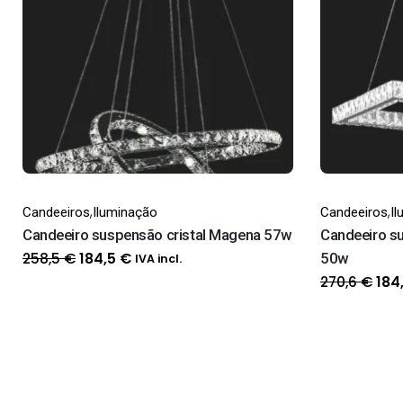
,
,
Candeeiros
Iluminação
Candeeiros
I
Candeeiro suspensão cristal Magena 57w
Candeeiro su
O
O
258,5
€
50w
184,5
€
IVA incl.
preço
preço
O
270,6
€
184
original
atual
pre
era:
é:
orig
258,5 €.
184,5 €.
era
270