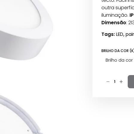
tecto. Fácil i
era:
é:
outra superfí
17,2 €.
10,4 €.
iluminação.
IP
Dimensão
: 2
Tags:
LED
,
pai
BRILHO DA COR (K
Brilho da cor 
Quantidade
de
Painel
LED
saliente
redondo
branco
18w