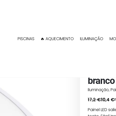
PISCINAS
🔥 AQUECIMENTO
ILUMINAÇÃO
MO
Shop
Iluminação
EM STOCK
Painel 
branco
Iluminação
,
Pa
17,2
€
10,4
€
I
O
O
preço
preço
Painel LED sa
original
atual