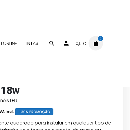
0
TORLINE
TINTAS
0,0
€
Painéis LED
Painel LED saliente redondo branco 18w
LED saliente redondo
 18w
inéis LED
VA incl.
-39% PROMOÇÃO
liente quadrado para instalar em qualquer tipo de