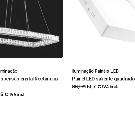
,
luminação
Iluminação
Painéis LED
spensão cristal Rectanglux
Painel LED saliente quadrad
O
O
86,1
€
51,7
€
IVA incl.
preço
preço
O
,5
€
IVA incl.
original
atual
ço
preço
era:
é:
inal
atual
86,1 €.
51,7 €.
:
é:
,6 €.
184,5 €.