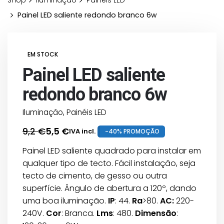
Shop
Iluminação
Painéis LED
Painel LED saliente redondo branco 6w
EM STOCK
Painel LED saliente
redondo branco 6w
Iluminação
,
Painéis LED
9,2
€
5,5
€
IVA incl.
-40% PROMOÇÃO
O
O
preço
preço
Painel LED saliente quadrado para instalar em
original
atual
qualquer tipo de tecto. Fácil instalação, seja
era:
é:
tecto de cimento, de gesso ou outra
9,2 €.
5,5 €.
superfície. Ângulo de abertura a 120º, dando
uma boa iluminação.
IP
: 44.
Ra
>80.
AC:
220-
240V.
Cor
: Branca.
Lms
: 480.
Dimensão
: