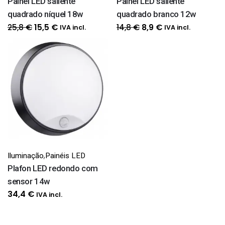
Painel LED saliente
Painel LED saliente
quadrado níquel 18w
quadrado branco 12w
O
O
O
O
25,8
€
14,8
€
15,5
€
8,9
€
IVA incl.
IVA incl.
preço
preço
preço
preço
original
atual
original
atual
era:
é:
era:
é:
25,8 €.
15,5 €.
14,8 €.
8,9 €.
,
Iluminação
Painéis LED
Plafon LED redondo com
sensor 14w
34,4
€
IVA incl.