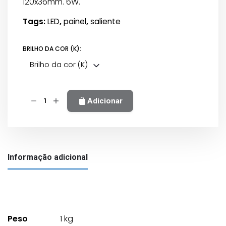
120x36mm. 6W.
Tags:
LED
,
painel
,
saliente
BRILHO DA COR (K):
Brilho da cor (K)
Quantidade
Adicionar
de
Painel
LED
saliente
Informação adicional
redondo
branco
6w
Peso
1 kg