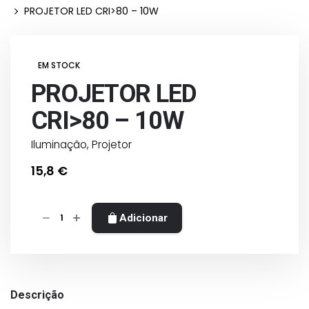
PROJETOR LED CRI>80 – 10W
EM STOCK
PROJETOR LED
CRI>80 – 10W
Iluminação
,
Projetor
15,8
€
Quantidade
Adicionar
de
PROJETOR
LED
CRI>80
Descrição
-