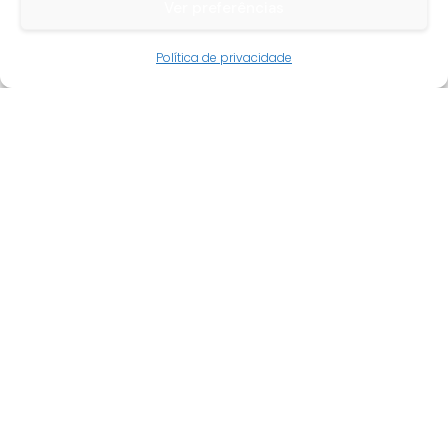
Ver preferências
Guia do cliente
Política de privacidade
Conta cliente
Termos e condições
Faqs
Tracking
Livro de reclamações
Empresa
Quem somos
Revenda
Novidades
Promoções