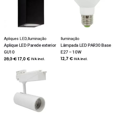
,
Apliques LED
Iluminação
Iluminação
Aplique LED Parede exterior
Lâmpada LED PAR30 Base
GU10
E27 – 10W
O
O
12,7
€
28,3
€
17,0
€
IVA incl.
IVA incl.
preço
preço
original
atual
era:
é:
28,3 €.
17,0 €.