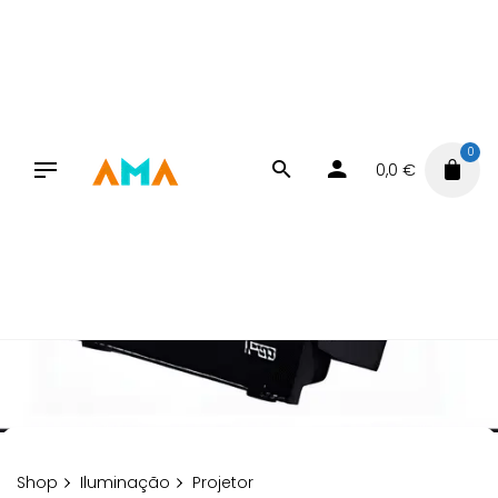
Skip
to
content
0
0,0
€
Shop
Iluminação
Projetor