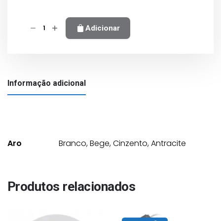
147,0 €
Quantidade
Adicionar
de
Projetor
LED
Plano
Informação adicional
Essential
-
RGB
1100
lm
Aro
Branco, Bege, Cinzento, Antracite
Produtos relacionados