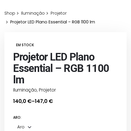
Shop
Iluminação
Projetor
Projetor LED Plano Essential – RGB 1100 lm
EM STOCK
Projetor LED Plano
Essential – RGB 1100
lm
Iluminação
,
Projetor
140,0
€
147,0
€
–
Price
range:
ARO:
140,0 €
through
Aro