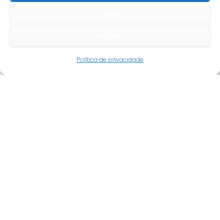
Negar
Ver preferências
Guia do cliente
Política de privacidade
Conta cliente
Termos e condições
Faqs
Tracking
Livro de reclamações
Empresa
Quem somos
Revenda
Novidades