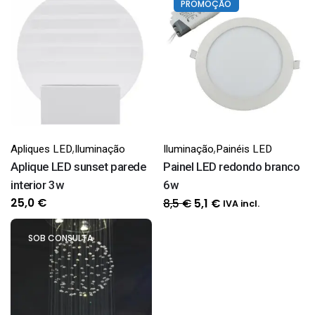
PROMOÇÃO
,
,
Apliques LED
Iluminação
Iluminação
Painéis LED
Aplique LED sunset parede
Painel LED redondo branco
interior 3w
6w
O
O
25,0
€
8,5
€
5,1
€
IVA incl.
preço
preço
original
atual
SOB CONSULTA
era:
é:
8,5 €.
5,1 €.