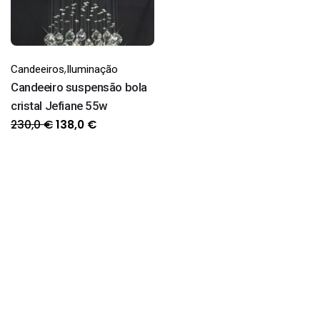
,
Candeeiros
Iluminação
Candeeiro suspensão bola
cristal Jefiane 55w
O
O
230,0
€
138,0
€
preço
preço
original
atual
era:
é:
230,0 €.
138,0 €.