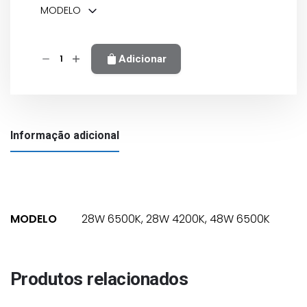
MODELO
Quantidade
Adicionar
de
LAMPADA
/T5
normal
Informação adicional
MODELO
28W 6500K, 28W 4200K, 48W 6500K
Produtos relacionados