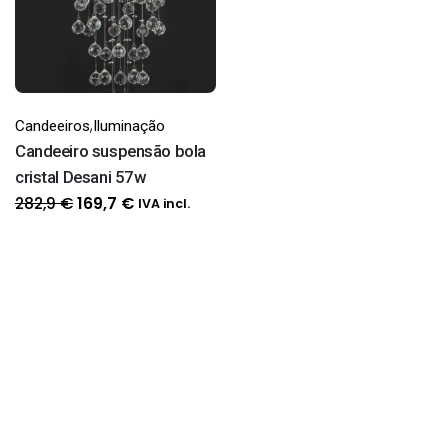
,
Candeeiros
Iluminação
Candeeiro suspensão bola
cristal Desani 57w
O
O
282,9
€
169,7
€
IVA incl.
preço
preço
original
atual
era:
é:
282,9 €.
169,7 €.