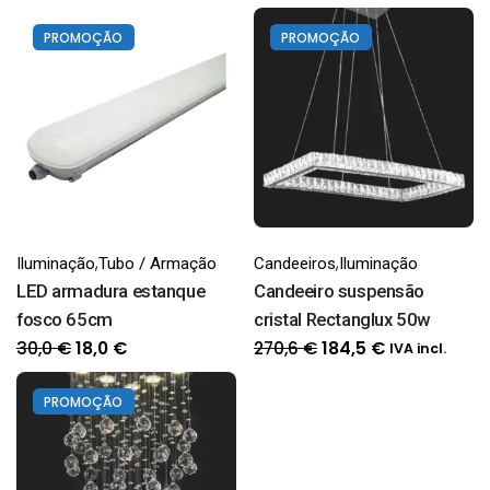
PROMOÇÃO
PROMOÇÃO
,
,
Iluminação
Tubo / Armação
Candeeiros
Iluminação
LED armadura estanque
Candeeiro suspensão
fosco 65cm
cristal Rectanglux 50w
O
O
O
O
30,0
€
270,6
€
18,0
€
184,5
€
IVA incl.
preço
preço
preço
preço
original
atual
original
atual
PROMOÇÃO
era:
é:
era:
é:
30,0 €.
18,0 €.
270,6 €.
184,5 €.