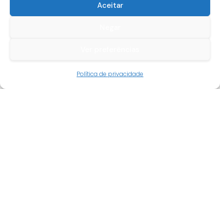
Aceitar
Negar
Ver preferências
Guia do cliente
Política de privacidade
Conta cliente
Termos e condições
Faqs
Tracking
Livro de reclamações
Empresa
Quem somos
Revenda