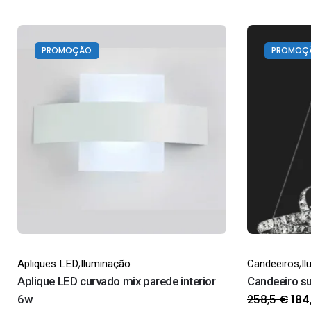
PROMOÇÃO
PROMOÇ
,
,
Apliques LED
Iluminação
Candeeiros
I
Aplique LED curvado mix parede interior
Candeeiro s
O
258,5
€
6w
184