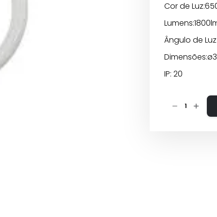
Cor de Luz:65
Lumens:1800l
Ângulo de Luz
Dimensões:ø
IP: 20
Quantidade
de
TUBO
LED
T9
CIRCULAR
CRI>80
-
20W