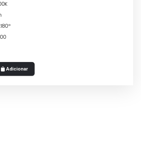
00K
m
:180º
300
Adicionar