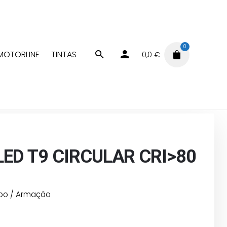
0
MOTORLINE
TINTAS
0,0
€
Tubo / Armação
TUBO LED T9 CIRCULAR CRI>80 – 20W
LED T9 CIRCULAR CRI>80
bo / Armação