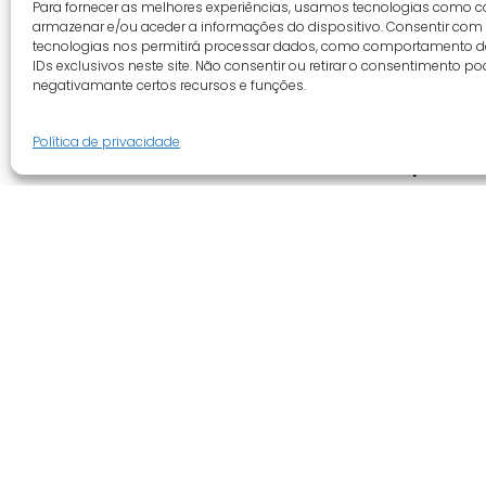
Para fornecer as melhores experiências, usamos tecnologias como c
armazenar e/ou aceder a informações do dispositivo. Consentir com
tecnologias nos permitirá processar dados, como comportamento 
IDs exclusivos neste site. Não consentir ou retirar o consentimento po
negativamante certos recursos e funções.
Política de privacidade
Guia do cliente
Empresa
Conta cliente
Quem somo
Termos e condições
Revenda
Faqs
Novidades
Tracking
Promoções
Livro de reclamações