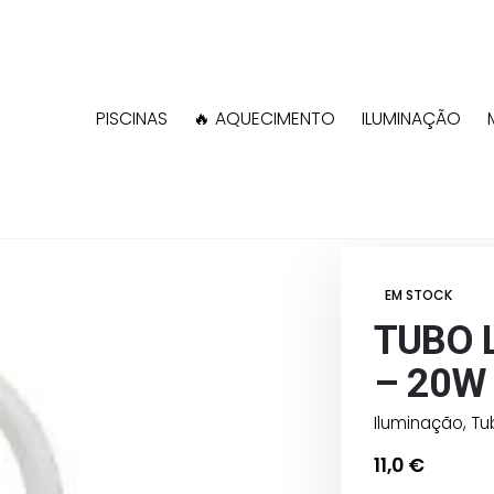
PISCINAS
🔥 AQUECIMENTO
ILUMINAÇÃO
Shop
Iluminação
EM STOCK
TUBO 
– 20W
Iluminação
,
Tu
11,0
€