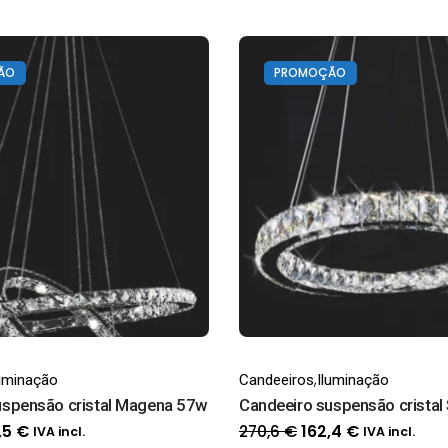
ÃO
PROMOÇÃO
,
luminação
Candeeiros
Iluminação
uspensão cristal Magena 57w
Candeeiro suspensão cristal
O
O
O
270,6
€
,5
€
162,4
€
IVA incl.
IVA incl.