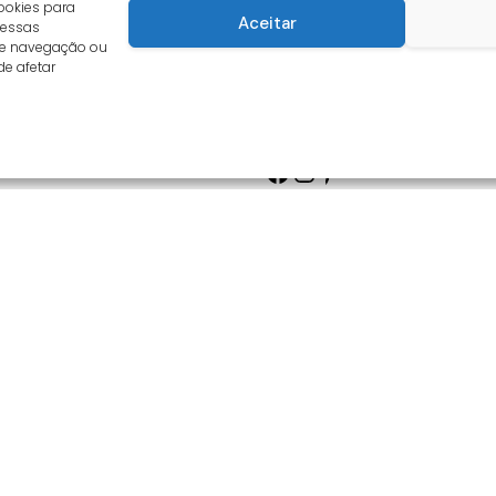
ookies para
Aceitar
 essas
de navegação ou
de afetar
Facebook
Instagram
Pinterest
s