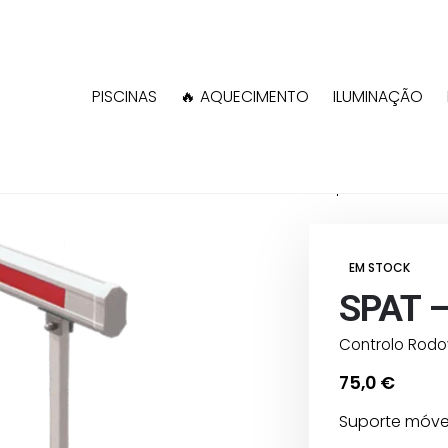
PISCINAS
🔥 AQUECIMENTO
ILUMINAÇÃO
Shop
MOTORLINE
EM STOCK
SPAT 
Controlo Rodov
75,0
€
Suporte móvel