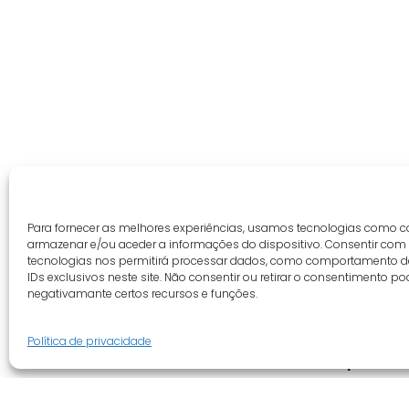
Para fornecer as melhores experiências, usamos tecnologias como c
armazenar e/ou aceder a informações do dispositivo. Consentir com
tecnologias nos permitirá processar dados, como comportamento 
IDs exclusivos neste site. Não consentir ou retirar o consentimento po
negativamante certos recursos e funções.
Política de privacidade
Guia do cliente
Empresa
Conta cliente
Quem somo