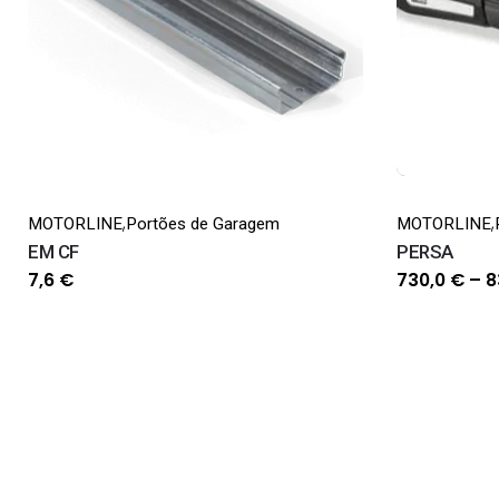
,
,
MOTORLINE
Portões de Garagem
MOTORLINE
EM CF
PERSA
7,6
€
730,0
€
–
8