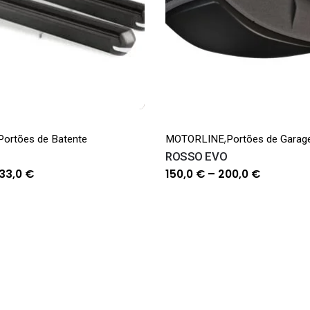
,
Portões de Batente
MOTORLINE
Portões de Gara
ROSSO EVO
Price
Price
33,0
€
150,0
€
–
200,0
€
range:
range:
730,0 €
150,0 €
through
through
833,0 €
200,0 €