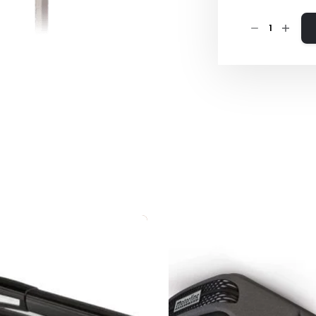
Quantidade
de
SPAT
–
MOVEL