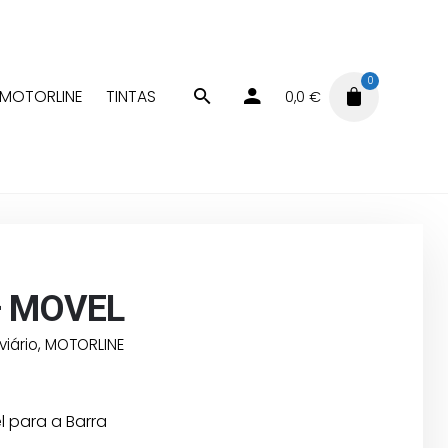
0
MOTORLINE
TINTAS
0,0
€
Controlo Rodoviário
SPAT – MOVEL
– MOVEL
iário
,
MOTORLINE
 para a Barra