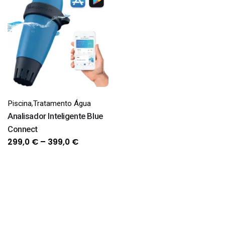
942,2 €
era:
é:
18,6 €.
8,6 €.
,
Piscina
Tratamento Água
Analisador Inteligente Blue
Connect
Price
299,0
€
–
399,0
€
range:
299,0 €
through
399,0 €