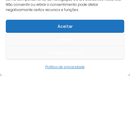
Não consentir ou retirar o consentimento pode afetar
negativamante certos recursos e funções.
Aceitar
Negar
Ver preferências
Guia do cliente
Política de privacidade
Conta cliente
Termos e condições
Faqs
Tracking
Livro de reclamações
Empresa