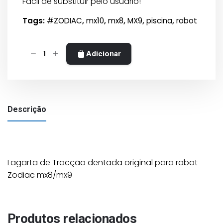
Fácil de substituir pelo usuário!
Tags:
#ZODIAC
,
mx10
,
mx8
,
MX9
,
piscina
,
robot
Quantidade
Adicionar
de
Lagarta
Tracção
Zodiac
Descrição
MX8/MX9
Lagarta de Tracção dentada original para robot
Zodiac mx8/mx9
Produtos relacionados