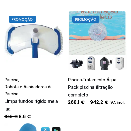
PROMOÇÃO
PROMOÇÃO
,
,
Piscina
Piscina
Tratamento Água
Robots e Aspiradores de
Pack piscina filtração
Piscina
completo
Limpa fundos rígido meia
Price
268,1
€
–
942,2
€
IVA incl.
lua
range:
O
O
18,6
€
268,1 €
8,6
€
preço
preço
through
original
atual