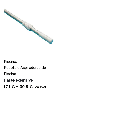
,
Piscina
Robots e Aspiradores de
Piscina
Haste extensível
Price
17,1
€
–
30,8
€
IVA incl.
range:
17,1 €
through
30,8 €