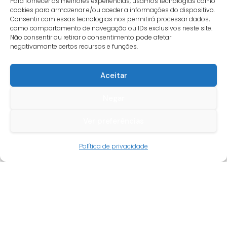
Para fornecer as melhores experiências, usamos tecnologias como
cookies para armazenar e/ou aceder a informações do dispositivo.
Consentir com essas tecnologias nos permitirá processar dados,
como comportamento de navegação ou IDs exclusivos neste site.
Não consentir ou retirar o consentimento pode afetar
negativamante certos recursos e funções.
Aceitar
Negar
Ver preferências
Guia do cliente
Política de privacidade
Conta cliente
Termos e condições
Faqs
Tracking
Livro de reclamações