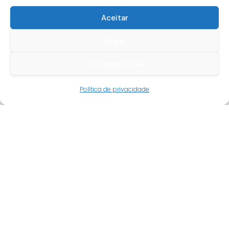
Aceitar
Negar
Ver preferências
Guia do cliente
Política de privacidade
Conta cliente
Termos e condições
Faqs
Tracking
Livro de reclamações
Empresa
Quem somos