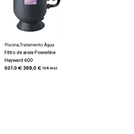
,
Piscina
Tratamento Água
Filtro de areia Powerline
Hayward 600
O
O
627,3
€
369,0
€
IVA incl.
preço
preço
original
atual
era:
é:
627,3 €.
369,0 €.