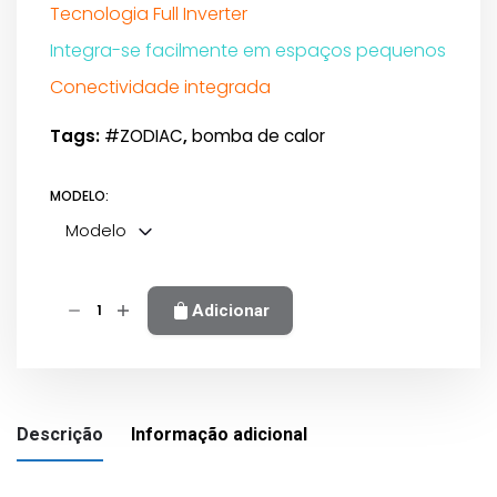
range:
Tecnologia Full Inverter
3.050,0 €
Integra-se facilmente em espaços pequenos
through
Conectividade integrada
5.200,0 €
Tags:
#ZODIAC
,
bomba de calor
MODELO:
Modelo
Quantidade
Adicionar
de
Z550iQ
Zodiac
Descrição
Informação adicional