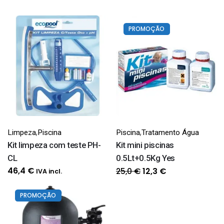
PROMOÇÃO
,
,
Limpeza
Piscina
Piscina
Tratamento Água
Kit limpeza com teste PH-
Kit mini piscinas
CL
0.5Lt+0.5Kg Yes
O
O
46,4
€
25,0
€
12,3
€
IVA incl.
preço
preço
original
atual
PROMOÇÃO
era:
é:
25,0 €.
12,3 €.