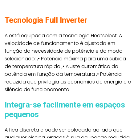
Tecnologia Full Inverter
A está equipada com a tecnologia Heatselect. A
Z550iQ MD4, Z550iQ MD5, Z550iQ MD8,
Modelo
velocidade de funcionamento é ajustada em
Z550iQ TD5, Z550iQ TD8
função da necessidade de potência e do modo
selecionado: ,• Potência máxima para uma subida
de temperatura rápida ,• Ajuste automático da
potência em função da temperatura ,• Potência
reduzida que privilegia as economias de energia e o
silêncio de funcionamento
Integra-se facilmente em espaços
pequenos
A fica discreta e pode ser colocada ao lado que
qualquer piscina. Graças à sua ocupação reduzida