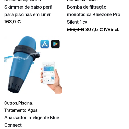
Skimmer de baixo perfil
Bomba de filtração
para piscinas em Liner
monofásica Bluezone Pro
163,0
€
Silent 1cv
O
O
369,0
€
307,5
€
IVA incl.
preço
preço
original
atual
era:
é:
369,0 €.
307,5 €.
,
,
Outros
Piscina
Tratamento Água
Analisador Inteligente Blue
Connect