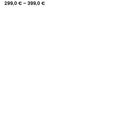
Price
299,0
€
–
399,0
€
range:
299,0 €
through
399,0 €