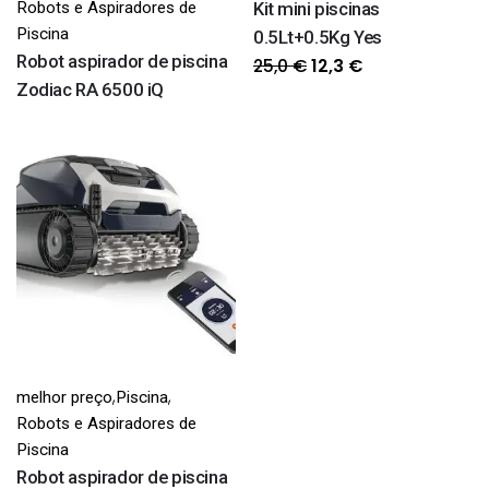
Robots e Aspiradores de
Kit mini piscinas
Piscina
0.5Lt+0.5Kg Yes
Robot aspirador de piscina
O
O
25,0
€
12,3
€
Zodiac RA 6500 iQ
preço
preço
original
atual
era:
é:
25,0 €.
12,3 €.
,
,
melhor preço
Piscina
Robots e Aspiradores de
Piscina
Robot aspirador de piscina