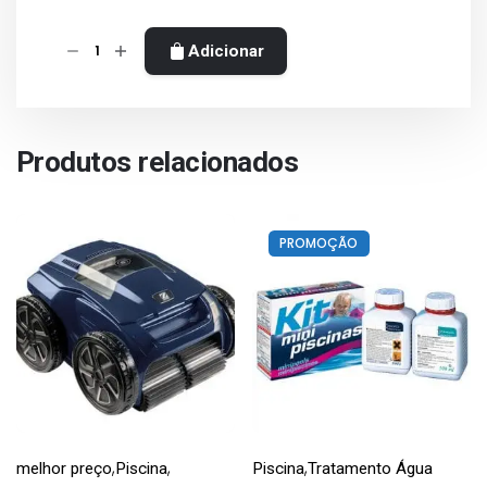
Quantidade
Adicionar
de
CTX-
10S
Alka
Produtos relacionados
Minus
5kg
PROMOÇÃO
,
,
,
melhor preço
Piscina
Piscina
Tratamento Água