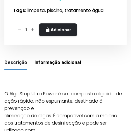
Tags:
limpeza
,
piscina
,
tratamento água
Quantidade
Adicionar
de
CTX-
530c
AlgaStop
Descrição
Informação adicional
Ultra
Power
1L
O AlgaStop Ultra Power é um composto algicida de
ação rápida, não espumante, destinado à
prevenção e
eliminação de algas. É compatível com a maioria
Peso
1 kg
dos tratamentos de desinfecção e pode ser
utilizado com