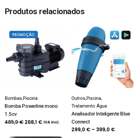
Produtos relacionados
PROMOÇÃO
,
,
,
Bombas
Piscina
Outros
Piscina
Bomba Powerline mono
Tratamento Água
Analisador Inteligente Blue
1.5cv
O
O
Connect
485,9
€
268,1
€
IVA incl.
preço
preço
Price
299,0
€
–
399,0
€
original
atual
range: