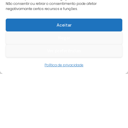
Não consentir ou retirar o consentimento pode afetar
negativamante certos recursos e funções.
Aceitar
Negar
Ver preferências
Guia do cliente
Política de privacidade
Conta cliente
Termos e condições
Faqs
Tracking
Livro de reclamações
Empresa