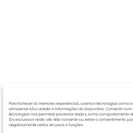
Para fornecer as melhores experiências, usamos tecnologias como c
armazenar e/ou aceder a informações do dispositivo. Consentir com
tecnologias nos permitirá processar dados, como comportamento 
IDs exclusivos neste site. Não consentir ou retirar o consentimento po
negativamante certos recursos e funções.