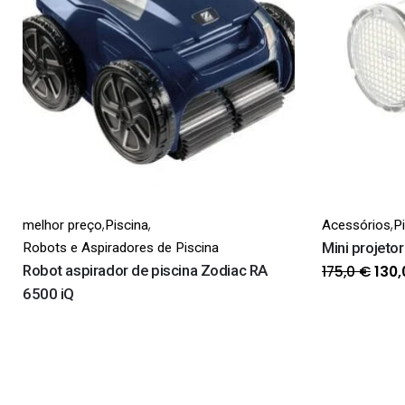
,
,
,
melhor preço
Piscina
Acessórios
P
Mini projeto
Robots e Aspiradores de Piscina
O
Robot aspirador de piscina Zodiac RA
175,0
€
130
pre
6500 iQ
orig
era:
175,