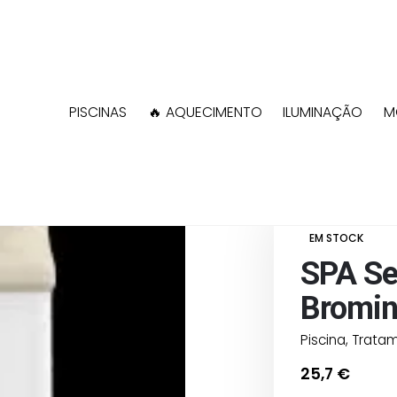
PISCINAS
🔥 AQUECIMENTO
ILUMINAÇÃO
M
Shop
Piscina
T
EM STOCK
SPA Se
Bromin
Piscina
,
Trata
25,7
€