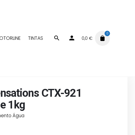
0
OTORLINE
TINTAS
0,0
€
ratamento Água
SPA Sensations CTX-921 Bromine 1kg
nsations CTX-921
e 1kg
mento Água