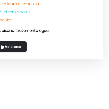
ito lenta e contínua
vel sem odores
 ocular
,
piscina
,
tratamento água
Adicionar