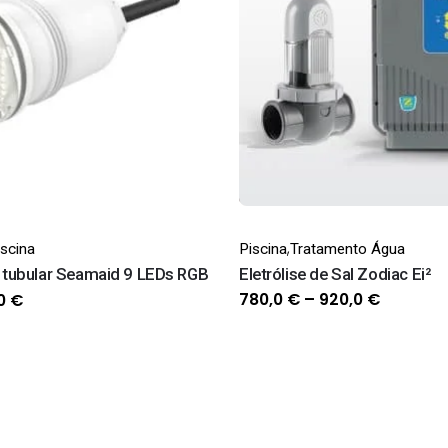
,
iscina
Piscina
Tratamento Água
r tubular Seamaid 9 LEDs RGB
Eletrólise de Sal Zodiac Ei²
O
Price
780,0
€
–
920,0
€
,0
€
ço
preço
range:
inal
atual
780,0 €
é:
through
0 €.
130,0 €.
920,0 €