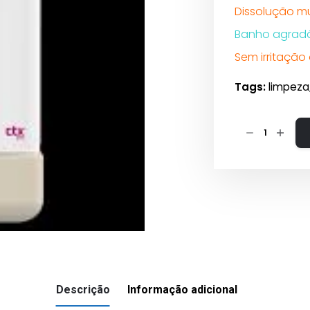
Dissolução mu
Banho agradá
Sem irritação
Tags:
limpeza
Quantidade
de
SPA
Sensations
CTX-
921
Bromine
1kg
Descrição
Informação adicional