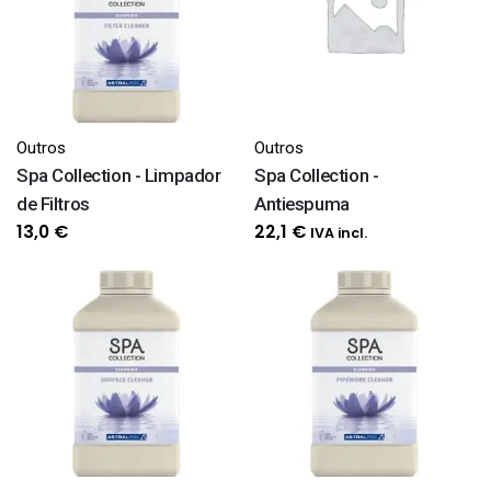
Outros
Outros
Spa Collection - Limpador
Spa Collection -
de Filtros
Antiespuma
13,0
€
22,1
€
IVA incl.