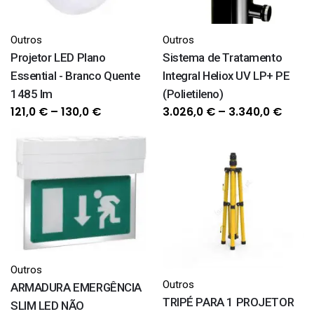
Outros
Outros
Projetor LED Plano
Sistema de Tratamento
Essential - Branco Quente
Integral Heliox UV LP+ PE
1485 lm
(Polietileno)
Price
Price
121,0
€
–
130,0
€
3.026,0
€
–
3.340,0
€
range:
range
121,0 €
3.026
through
thro
130,0 €
3.340
Outros
Outros
ARMADURA EMERGÊNCIA
TRIPÉ PARA 1 PROJETOR
SLIM LED NÃO