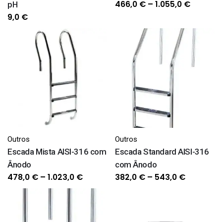
Price
466,0
€
–
1.055,0
€
pH
range:
9,0
€
466,0 €
throug
1.055,0 
Outros
Outros
Escada Mista AISI-316 com
Escada Standard AISI-316
Ânodo
com Ânodo
Price
Price
478,0
€
–
1.023,0
€
382,0
€
–
543,0
€
range:
range:
478,0 €
382,0 €
through
through