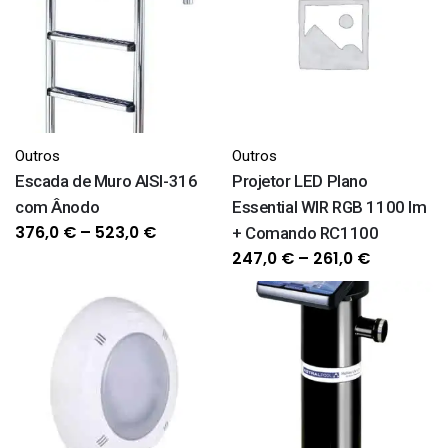
1.023,0 €
543,0 €
Outros
Outros
Escada de Muro AISI-316
Projetor LED Plano
com Ânodo
Essential WIR RGB 1100 lm
Price
376,0
€
–
523,0
€
+ Comando RC1100
range:
Price
247,0
€
–
261,0
€
376,0 €
range:
through
247,0 €
523,0 €
through
261,0 €