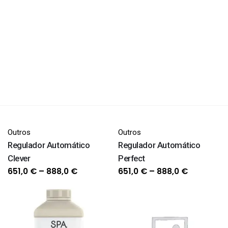
Outros
Outros
Regulador Automático
Regulador Automático
Clever
Perfect
Price
Price
651,0
€
–
888,0
€
651,0
€
–
888,0
€
range:
range:
651,0 €
651,0 €
through
through
888,0 €
888,0 €