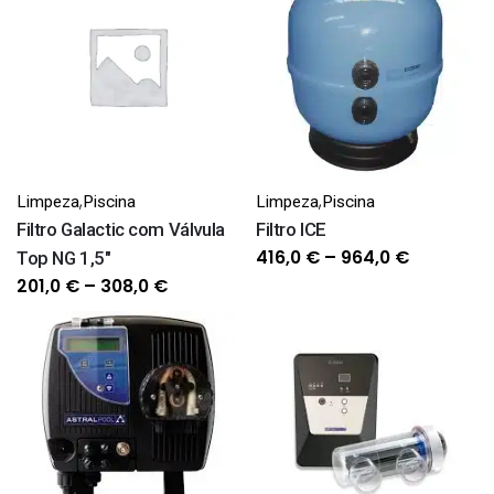
through
through
603,0 €
361,0 €
,
,
Limpeza
Piscina
Limpeza
Piscina
Filtro Galactic com Válvula
Filtro ICE
Price
416,0
€
–
964,0
€
Top NG 1,5"
range:
Price
201,0
€
–
308,0
€
416,0 €
range:
through
201,0 €
964,0 €
through
308,0 €