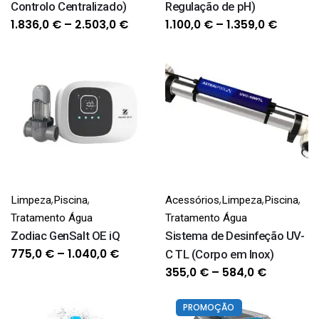
Controlo Centralizado)
Regulação de pH)
Price
Price
1.836,0
€
–
2.503,0
€
1.100,0
€
–
1.359,0
€
range:
range:
1.836,0 €
1.100,0 
through
throug
2.503,0 €
1.359,0
,
,
,
,
,
Limpeza
Piscina
Acessórios
Limpeza
Piscina
Tratamento Água
Tratamento Água
Zodiac GenSalt OE iQ
Sistema de Desinfeção UV-
Price
775,0
€
–
1.040,0
€
C TL (Corpo em Inox)
range:
Price
355,0
€
–
584,0
€
775,0 €
range:
through
355,0 €
PROMOÇÃO