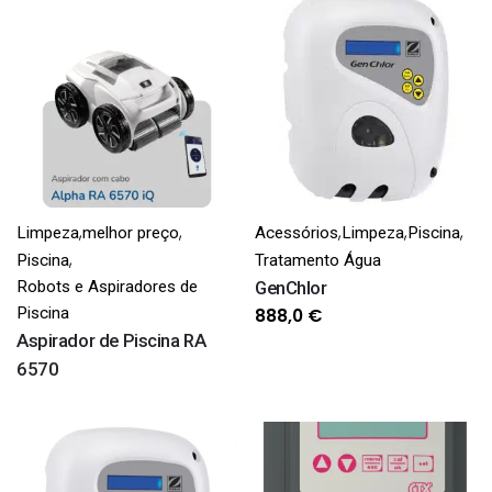
original
atual
era:
é:
282,0 €.
139,0 €.
,
,
,
,
,
Limpeza
melhor preço
Acessórios
Limpeza
Piscina
,
Piscina
Tratamento Água
Robots e Aspiradores de
GenChlor
Piscina
888,0
€
Aspirador de Piscina RA
6570