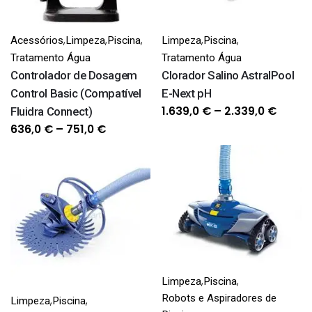
,
,
,
,
,
Acessórios
Limpeza
Piscina
Limpeza
Piscina
Tratamento Água
Tratamento Água
Controlador de Dosagem
Clorador Salino AstralPool
Control Basic (Compatível
E-Next pH
Price
1.639,0
€
–
2.339,0
€
Fluidra Connect)
range
Price
636,0
€
–
751,0
€
1.639,
range:
throu
636,0 €
2.339,
through
751,0 €
,
,
Limpeza
Piscina
Robots e Aspiradores de
,
,
Limpeza
Piscina