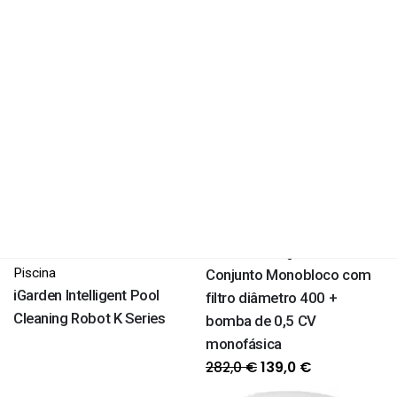
PROMOÇÃO
,
,
,
,
,
Limpeza
Piscina
Bombas
Limpeza
Piscina
Robots e Aspiradores de
Tratamento Água
Piscina
Conjunto Monobloco com
iGarden Intelligent Pool
filtro diâmetro 400 +
Cleaning Robot K Series
bomba de 0,5 CV
monofásica
O
O
282,0
€
139,0
€
preço
preço