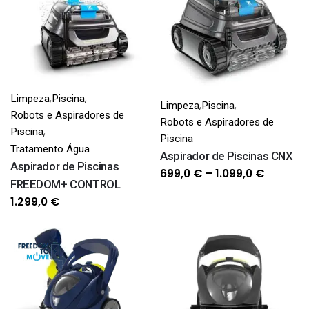
1.040,0 €
through
584,0 €
,
,
Limpeza
Piscina
,
,
Limpeza
Piscina
Robots e Aspiradores de
Robots e Aspiradores de
,
Piscina
Piscina
Tratamento Água
Aspirador de Piscinas CNX
Aspirador de Piscinas
Price
699,0
€
–
1.099,0
€
FREEDOM+ CONTROL
range:
1.299,0
€
699,0 €
through
1.099,0 