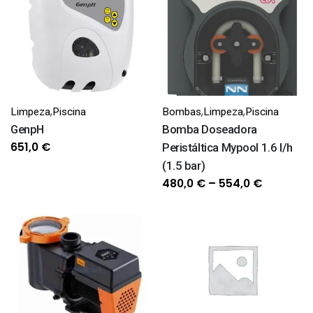
,
,
,
Limpeza
Piscina
Bombas
Limpeza
Piscina
GenpH
Bomba Doseadora
651,0
€
Peristáltica Mypool 1.6 l/h
(1.5 bar)
Price
480,0
€
–
554,0
€
range:
480,0 €
through
554,0 €