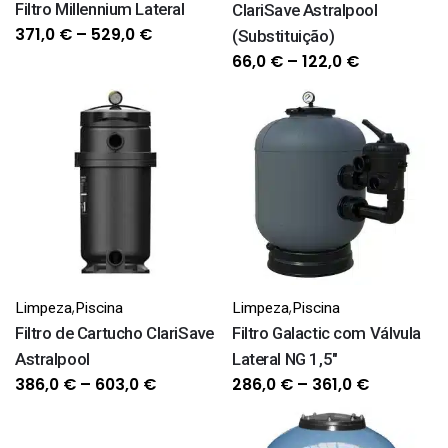
Filtro Millennium Lateral
ClariSave Astralpool
Price
371,0
€
–
529,0
€
(Substituição)
range:
Price
66,0
€
–
122,0
€
371,0 €
range:
through
66,0 €
529,0 €
through
122,0 €
,
,
Limpeza
Piscina
Limpeza
Piscina
Filtro de Cartucho ClariSave
Filtro Galactic com Válvula
Astralpool
Lateral NG 1,5"
Price
Price
386,0
€
–
603,0
€
286,0
€
–
361,0
€
range:
range:
386,0 €
286,0 €