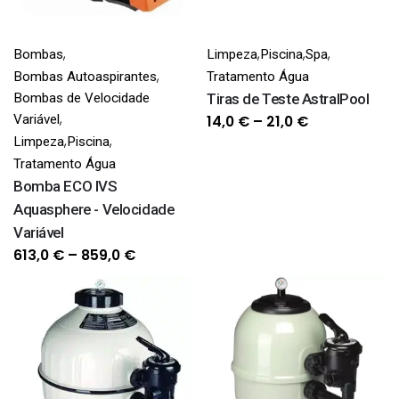
,
,
,
,
Bombas
Limpeza
Piscina
Spa
,
Bombas Autoaspirantes
Tratamento Água
Bombas de Velocidade
Tiras de Teste AstralPool
,
Variável
Price
14,0
€
–
21,0
€
,
,
Limpeza
Piscina
range:
Tratamento Água
14,0 €
Bomba ECO IVS
through
Aquasphere - Velocidade
21,0 €
Variável
Price
613,0
€
–
859,0
€
range:
613,0 €
through
859,0 €