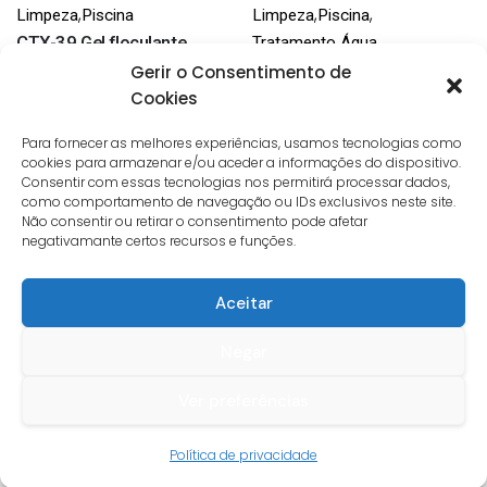
,
,
,
Limpeza
Piscina
Limpeza
Piscina
CTX-39 Gel floculante
Tratamento Água
38,0
€
Sal marinho refinado classe
Gerir o Consentimento de
T1 25kg
Cookies
11,0
€
Para fornecer as melhores experiências, usamos tecnologias como
cookies para armazenar e/ou aceder a informações do dispositivo.
Consentir com essas tecnologias nos permitirá processar dados,
como comportamento de navegação ou IDs exclusivos neste site.
Não consentir ou retirar o consentimento pode afetar
negativamante certos recursos e funções.
Aceitar
Negar
,
,
Limpeza
Piscina
Limpeza
Piscina
Ver preferências
Saco areia de sílica para
Kit limpeza com teste PH-
filtros piscina 25kg
CL
Política de privacidade
9,0
€
46,4
€
IVA incl.