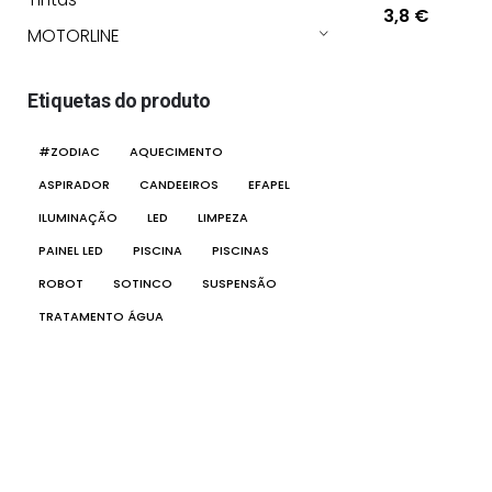
3,8
€
MOTORLINE
Etiquetas do produto
#ZODIAC
AQUECIMENTO
ASPIRADOR
CANDEEIROS
EFAPEL
ILUMINAÇÃO
LED
LIMPEZA
PAINEL LED
PISCINA
PISCINAS
ROBOT
SOTINCO
SUSPENSÃO
TRATAMENTO ÁGUA