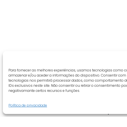
Para fornecer as melhores experiências, usamos tecnologias como c
armazenar e/ou aceder a informações do dispositivo. Consentir com
tecnologias nos permitirá processar dados, como comportamento 
IDs exclusivos neste site. Não consentir ou retirar o consentimento po
negativamante certos recursos e funções.
Política de privacidade
Guia do cliente
Empresa
Conta cliente
Quem somo