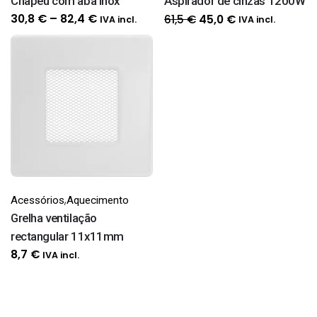
Chapéu com aba Inox
Aspirador de cinzas 1200W
Price
O
O
30,8
€
–
82,4
€
61,5
€
45,0
€
IVA incl.
IVA incl.
range:
preço
preço
30,8 €
original
atual
through
era:
é:
82,4 €
61,5 €.
45,0 €.
,
Acessórios
Aquecimento
Grelha ventilação
rectangular 11x11mm
8,7
€
IVA incl.