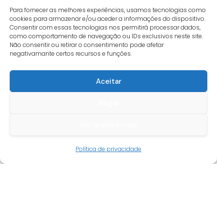
Para fornecer as melhores experiências, usamos tecnologias como
cookies para armazenar e/ou aceder a informações do dispositivo.
Consentir com essas tecnologias nos permitirá processar dados,
como comportamento de navegação ou IDs exclusivos neste site.
Não consentir ou retirar o consentimento pode afetar
negativamante certos recursos e funções.
Aceitar
Negar
Ver preferências
Guia do cliente
Política de privacidade
Conta cliente
Termos e condições
Faqs
Tracking