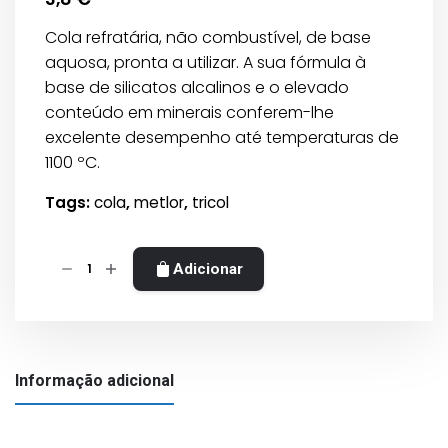
Cola refratária, não combustível, de base
aquosa, pronta a utilizar. A sua fórmula à
base de silicatos alcalinos e o elevado
conteúdo em minerais conferem-lhe
excelente desempenho até temperaturas de
1100 ºC.
Tags:
cola
,
metlor
,
tricol
Quantidade
Adicionar
de
Cola
Tricol
Tubo
Informação adicional
20ml