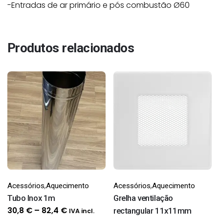
-Entradas de ar primário e pós combustão Ø60
Produtos relacionados
,
,
Acessórios
Aquecimento
Acessórios
Aquecimento
Tubo Inox 1m
Grelha ventilação
Price
30,8
€
–
82,4
€
rectangular 11x11mm
IVA incl.