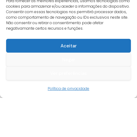
Para fornecer as melhores experiências, usamos tecnologias como
cookies para armazenar e/ou aceder a informações do dispositivo.
Consentir com essas tecnologias nos permitirá processar dados,
como comportamento de navegação ou IDs exclusivos neste site.
Não consentir ou retirar o consentimento pode afetar
negativamante certos recursos e funções.
Aceitar
Negar
Ver preferências
Guia do cliente
Política de privacidade
Conta cliente
Termos e condições
Faqs
Tracking
Livro de reclamações