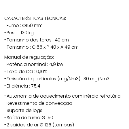
CARACTERÍSTICAS TÉCNICAS:
-Fumo : Ø150 mm
-Peso : 130 kg
-Tamanho dos toros : 40 cm
Peso
45 kg
-Tamanho : C 65 x P 40 x A 49 cm
Dimensions
426 × 487 × 770 cm
Manual de regulação:
-Potência nominal : 4,9 kW
-Taxa de CO : 0,10%
-Emissão de partículas (mg/Nm3) : 30 mg/Nm3
-Eficiência : 75,4
-Autonomia de aquecimento com inércia refratária
-Revestimento de convecção
-Suporte de logs
-Saída de fumo Ø 150
-2 saídas de ar Ø 125 (tampas)