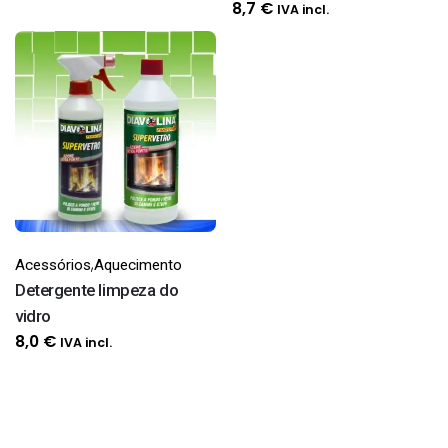
range:
8,7
€
IVA incl.
30,8 €
through
82,4 €
,
Acessórios
Aquecimento
Detergente limpeza do
vidro
8,0
€
IVA incl.