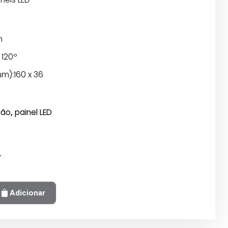
m
 120º
m):160 x 36
ção
,
painel LED
Adicionar