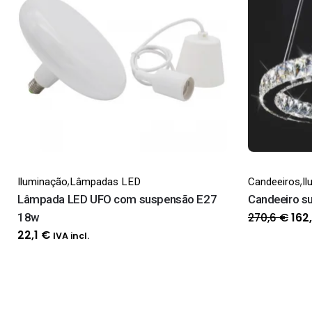
,
,
Iluminação
Lâmpadas LED
Candeeiros
I
Lâmpada LED UFO com suspensão E27
Candeeiro su
O
270,6
€
18w
162
pre
22,1
€
IVA incl.
orig
era
270