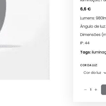
6,6
€
Lumens: 980l
Ângulo de luz:
Dimensões (m
IP: 44
Tags:
ilumina
COR DA LUZ:
Cor da luz
Quantidade
de
PAINEL
LED