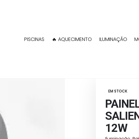
PISCINAS
🔥 AQUECIMENTO
ILUMINAÇÃO
M
Shop
Iluminação
PAINEL LED REDO
EM STOCK
PAINE
SALIE
12W
Iluminação
,
Pa