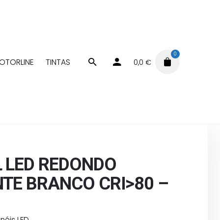
0
OTORLINE
TINTAS
0,0
€
Painéis LED
NDO SALIENTE BRANCO CRI>80 – 12W
L LED REDONDO
NTE BRANCO CRI>80 –
inéis LED