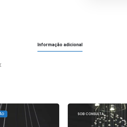
REDONDO
SALIENTE
BRANCO
CRI>80
-
12W
Informação adicional
K
ÃO
SOB CONSULTA