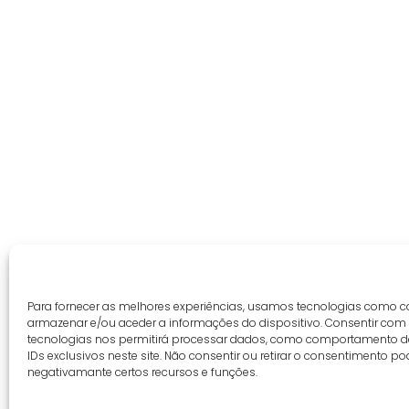
Para fornecer as melhores experiências, usamos tecnologias como c
armazenar e/ou aceder a informações do dispositivo. Consentir com
tecnologias nos permitirá processar dados, como comportamento 
IDs exclusivos neste site. Não consentir ou retirar o consentimento po
negativamante certos recursos e funções.