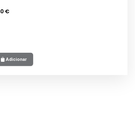
,0
€
Adicionar