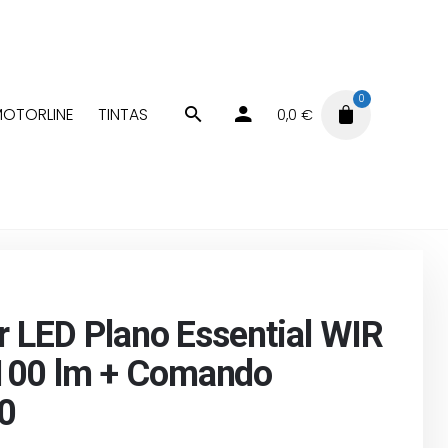
0
OTORLINE
TINTAS
0,0
€
no Essential WIR RGB 1100 lm + Comando RC1100
r LED Plano Essential WIR
00 lm + Comando
0