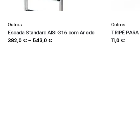
Outros
Outros
Escada Standard AISI-316 com Ânodo
TRIPÉ PARA
Price
382,0
€
–
543,0
€
11,0
€
range:
382,0 €
through
543,0 €