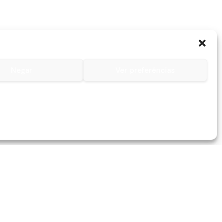
Negar
Ver preferências
Contactos
Contacto
Lojas
Serviços
259 045 082