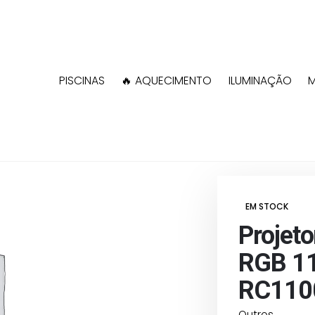
PISCINAS
🔥 AQUECIMENTO
ILUMINAÇÃO
M
Shop
Outros
Projetor LED Pla
EM STOCK
Projeto
RGB 11
RC110
Outros