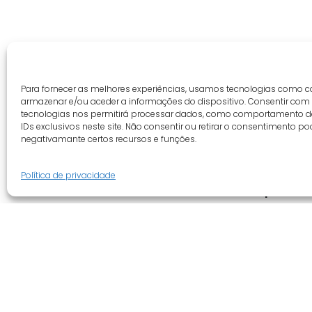
Para fornecer as melhores experiências, usamos tecnologias como c
armazenar e/ou aceder a informações do dispositivo. Consentir com
tecnologias nos permitirá processar dados, como comportamento 
IDs exclusivos neste site. Não consentir ou retirar o consentimento po
negativamante certos recursos e funções.
Política de privacidade
Guia do cliente
Empresa
Conta cliente
Quem somo
Termos e condições
Revenda
Faqs
Novidades
Tracking
Promoções