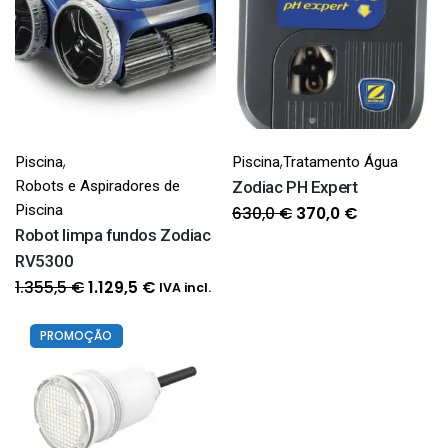
,
,
Piscina
Piscina
Tratamento Água
Robots e Aspiradores de
Zodiac PH Expert
Piscina
O
O
630,0
€
370,0
€
Robot limpa fundos Zodiac
preço
preço
RV5300
original
atual
O
O
era:
é:
1.355,5
€
1.129,5
€
IVA incl.
preço
preço
630,0 €.
370,0 €.
original
atual
PROMOÇÃO
era:
é:
1.355,5 €.
1.129,5 €.