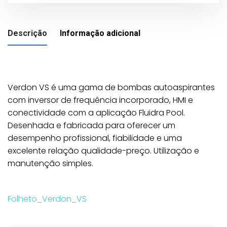
de
velocidade
Descrição
Informação adicional
variável
Verdon
VS
AstralPool
Verdon VS é uma gama de bombas autoaspirantes
com inversor de frequência incorporado, HMI e
conectividade com a aplicação Fluidra Pool.
Desenhada e fabricada para oferecer um
modelo
Verdon VS 100, Verdon VS 200
desempenho profissional, fiabilidade e uma
excelente relação qualidade-preço. Utilização e
manutenção simples.
Folheto_Verdon_VS