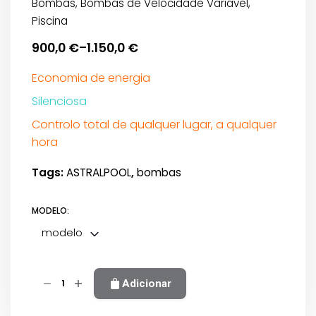
Bombas
,
Bombas de Velocidade Variável
,
Piscina
900,0
€
1.150,0
€
–
Price
range:
Economia de energia
900,0 €
Silenciosa
through
Controlo total de qualquer lugar, a qualquer
1.150,0 €
hora
Tags:
ASTRALPOOL
,
bombas
MODELO:
modelo
Quantidade
Adicionar
de
Bomba