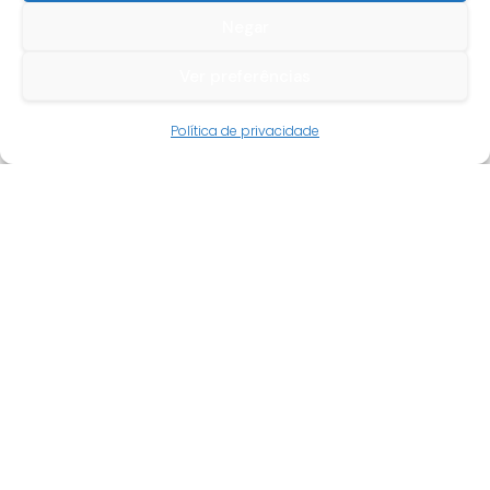
Negar
Ver preferências
Guia do cliente
Política de privacidade
Conta cliente
Termos e condições
Faqs
Tracking
Livro de reclamações
Empresa
Quem somos
Revenda
Novidades