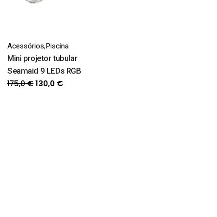
,
Acessórios
Piscina
Mini projetor tubular
Seamaid 9 LEDs RGB
O
O
175,0
€
130,0
€
preço
preço
original
atual
era:
é:
175,0 €.
130,0 €.