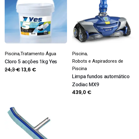
,
,
Piscina
Tratamento Água
Piscina
Cloro 5 acções 1kg Yes
Robots e Aspiradores de
O
O
Piscina
24,3
€
13,6
€
Limpa fundos automático
preço
preço
original
atual
Zodiac MX9
era:
é:
439,0
€
24,3 €.
13,6 €.