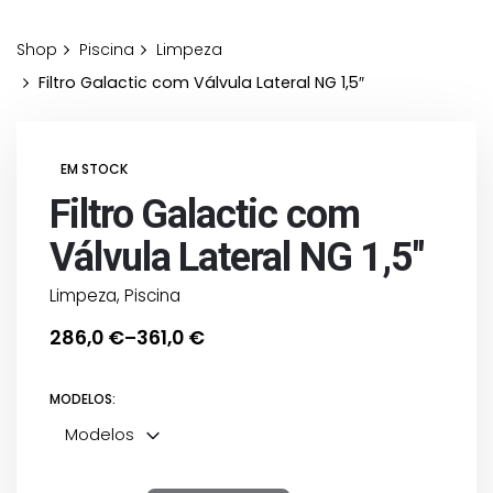
Shop
Piscina
Limpeza
Filtro Galactic com Válvula Lateral NG 1,5″
EM STOCK
Filtro Galactic com
Válvula Lateral NG 1,5″
Limpeza
,
Piscina
286,0
€
361,0
€
–
Price
range:
MODELOS:
286,0 €
through
Modelos
361,0 €