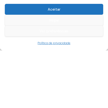
Aceitar
Negar
Ver preferências
Guia do cliente
Política de privacidade
Conta cliente
Termos e condições
Faqs
Tracking
Livro de reclamações
Empresa
Quem somos