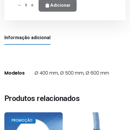
Quantidade
Adicionar
de
Filtro
Galactic
com
Informação adicional
Válvula
Lateral
NG
1,5"
Modelos
Ø 400 mm, Ø 500 mm, Ø 600 mm
Produtos relacionados
PROMOÇÃO