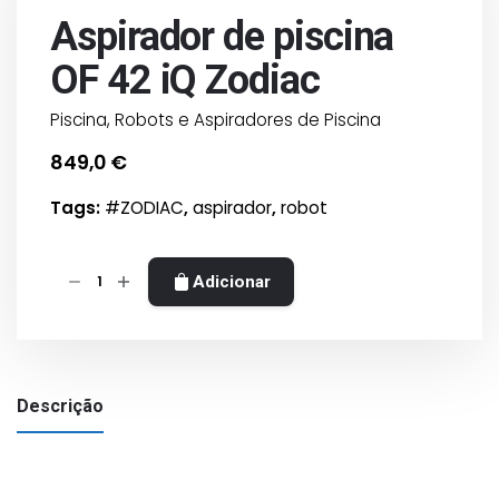
Aspirador de piscina
OF 42 iQ Zodiac
Piscina
,
Robots e Aspiradores de Piscina
849,0
€
Tags:
#ZODIAC
,
aspirador
,
robot
Quantidade
Adicionar
de
Aspirador
de
piscina
Descrição
OF
42
iQ
Zodiac