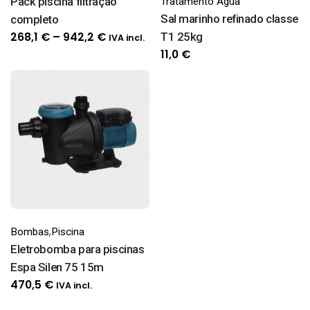
Pack piscina filtração
Tratamento Água
Sal marinho refinado classe
completo
Price
268,1
€
–
942,2
€
T1 25kg
IVA incl.
range:
11,0
€
268,1 €
through
942,2 €
,
Bombas
Piscina
Eletrobomba para piscinas
Espa Silen 75 15m
470,5
€
IVA incl.