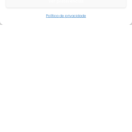
Ver preferências
Guia do cliente
Política de privacidade
Conta cliente
Termos e condições
Faqs
Tracking
Livro de reclamações
Empresa
Quem somos
Revenda
Novidades
Promoções