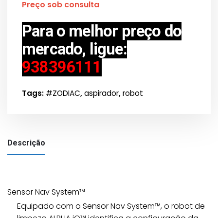
Preço sob consulta
Para o melhor preço do
mercado, ligue:
938396111
Tags:
#ZODIAC
,
aspirador
,
robot
Descrição
Sensor Nav System™
Equipado com o Sensor Nav System™, o robot de