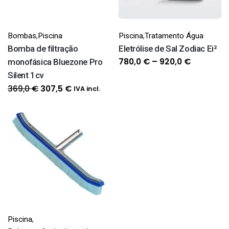
,
,
Bombas
Piscina
Piscina
Tratamento Água
Bomba de filtração
Eletrólise de Sal Zodiac Ei²
Price
780,0
€
–
920,0
€
monofásica Bluezone Pro
range:
Silent 1cv
780,0 €
O
O
369,0
€
307,5
€
IVA incl.
through
preço
preço
920,0 €
original
atual
era:
é:
369,0 €.
307,5 €.
,
Piscina